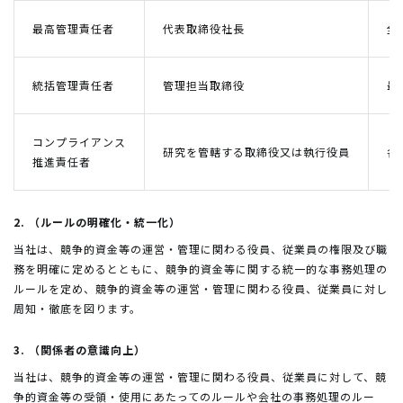
最高管理責任者
代表取締役社長
全
統括管理責任者
管理担当取締役
最
コンプライアンス
研究を管轄する取締役又は執行役員
各
推進責任者
2. （ルールの明確化・統一化）
当社は、競争的資金等の運営・管理に関わる役員、従業員の権限及び職
務を明確に定めるとともに、競争的資金等に関する統一的な事務処理の
ルールを定め、競争的資金等の運営・管理に関わる役員、従業員に対し
周知・徹底を図ります。
3. （関係者の意識向上）
当社は、競争的資金等の運営・管理に関わる役員、従業員に対して、競
争的資金等の受領・使用にあたってのルールや会社の事務処理のルー