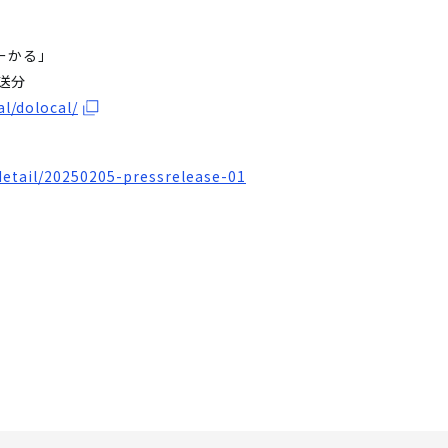
ろーかる」
送分
l/dolocal/
detail/20250205-pressrelease-01