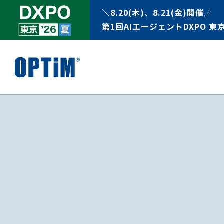
＼8.20(木)、8.21(金)開催／
第1回AIエージェントDXPO 東京