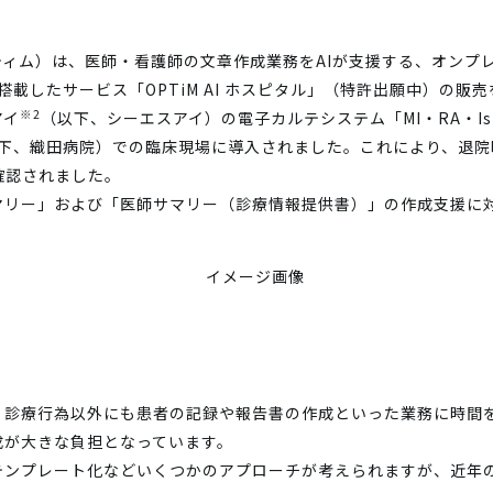
ィム）は、医師・看護師の文章作成業務をAIが支援する、オンプレミ
LM）を搭載したサービス「OPTiM AI ホスピタル」（特許出願中）の
※2
アイ
（以下、シーエスアイ）の電子カルテシステム「MI・RA・I
下、織田病院）での臨床現場に導入されました。これにより、退院
確認されました。
マリー」および「医師サマリー（診療情報提供書）」の作成支援に
、診療行為以外にも患者の記録や報告書の作成といった業務に時間
成が大きな負担となっています。
ンプレート化などいくつかのアプローチが考えられますが、近年の生