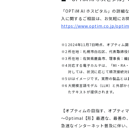
「OPTiM AI ホスピタル」
入に関するご相談は、お気軽にお
https://www.optim.co.jp/optim
※1
2024年11月7日時点、オプティ
※2
所在地：札幌市白石区、代表取締役
※3
所在地：佐賀県鹿島市、理事長：織
※4
対応する電子カルテは、「MI・RA・I
対しては、状況に応じて順次接続対
※5
UIはイメージです。実際の製品と
※6
大規模言語モデル（LLM）と外部
たテキストが提供されます。
【オプティムの目指す、オプティ
～Optimal【形】最適な、最善
急速なインターネット普及に伴い