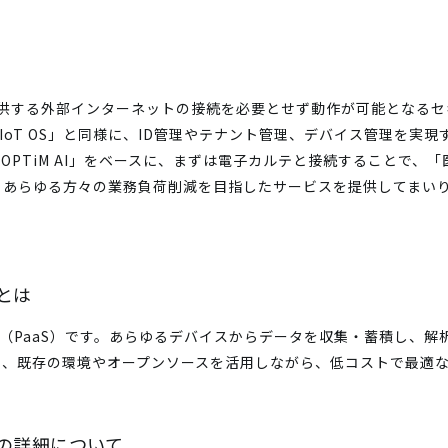
が提供する外部インターネットの接続を必要とせず動作が可能となるセキ
ud IoT OS」と同様に、ID管理やテナント管理、デバイス管理を実
この「OPTiM AI」をベースに、まずは電子カルテと接続することで
くあらゆる方々の業務負荷削減を目指したサービスを提供してまい
」とは
基盤（PaaS）です。あらゆるデバイスからデータを収集・蓄積し、
め、既存の環境やオープンソースを活用しながら、低コストで最適
ル」の詳細について