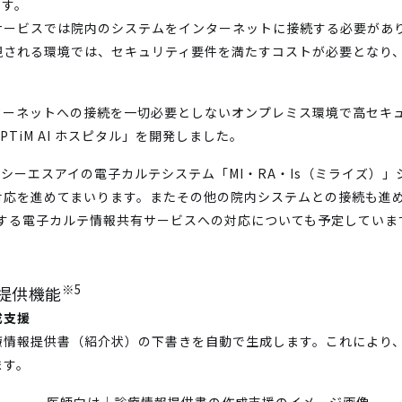
ます。
Mサービスでは院内のシステムをインターネットに接続する必要があ
視される環境では、セキュリティ要件を満たすコストが必要となり
ターネットへの接続を一切必要としないオンプレミス環境で高セキ
TiM AI ホスピタル」を開発しました。
、まずシーエスアイの電子カルテシステム「MI・RA・Is（ミライズ
応を進めてまいります。またその他の院内システムとの接続も進め
進する電子カルテ情報共有サービスへの対応についても予定していま
※5
」提供機能
成支援
療情報提供書（紹介状）の下書きを自動で生成します。これにより
ます。