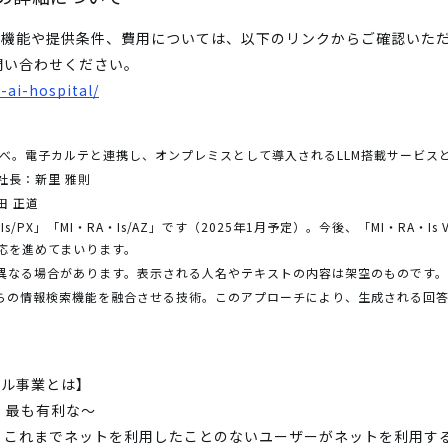
の詳細な機能や提供条件、費用については、以下のリンクからご確認い
問い合わせください。
-ai-hospital/
ム調べ。電子カルテと連携し、オンプレミスとして導入されるLLM搭載サービス
社長：新里 雅則
田 正道
s/PX」「MI・RA・Is/AZ」です（2025年1月予定）。今後、「MI・RA・
応を進めてまいります。
は異なる場合があります。表示される人名やテキストの内容は架空のものです。
からの情報検索機能を融合させる技術。このアプローチにより、生成される回
マル事業とは】
の、最も有利な～
、これまでネットを利用したことのないユーザーがネットを利用す