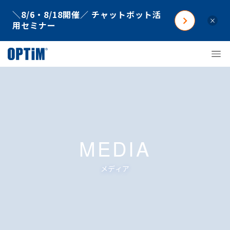
＼8/6・8/18開催／ チャットボット活
×
用セミナー
MEDIA
メディア