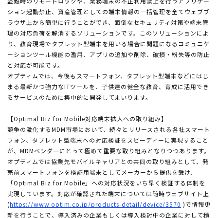
盗難時のリモートロックや、業務端末の不正利用禁止を行うアプリケー
ション起動禁止、資産管理としての端末情報の一括管理を全てウェブブ
ラウザ上から簡単に行うことができ、面倒なセキュリティ対策や端末管
理の対応負荷を解消するソリューションです。このソリューションによ
り、教育現場でタブレット型端末を用いる場合に問題になるコミュニケ
ーションツール機能の濫用、アプリの追加や削除、破損・紛失等の防止
と対応が可能です。
オプティムでは、今後もスマートフォン、タブレット型端末などにはじ
まる最新かつ強力なITツールを、子供達の健全な教育、育成に活用でき
るサービスのために集中的に開発してまいります。
【Optimal Biz for Mobile対応端末拡大への取り組み】
競争の激化するMDM市場において、続々とリリースされる各社スマート
フォン、タブレット型端末への対応検証をスピーディーに実現すること
が、MDMベンダーにとって極めて重要な取り組みとなりつつあります。
オプティムでは協業先モバイルキャリアとの共同の取り組みとして、発
売前スマートフォンを検証用端末としてメーカーから提供を受け、
「Optimal Biz for Mobile」への対応状況をいち早く検証する体制を
実現しています。対応が確認された端末については随時ウェブサイト上
(
https://www.optim.co.jp/products-detail/device/3570
)で情報更
新を行うことで、導入済みの企業もしくは導入検討中の企業に対して積