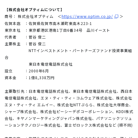
【株式会社オプティムについて】
商号： 株式会社オプティム ＜
https://www.optim.co.jp/
＞
佐賀本店 ：佐賀県佐賀市高木瀬町東高木223-1
東京本社 ：東京都港区港南1丁目6番34号 品川イースト
代表者 ：菅谷 俊二
主要株主 ：菅谷 俊二
NTTインベストメント・パートナーズファンド投資事業組
合
東日本電信電話株式会社
設立 ：2000年6月
資本金 ：1億8,338万円
主要取引先：日本電信電話株式会社、東日本電信電話株式会社、西日本
電信電話株式会社、エヌ・ティ・ティ・コムウェア株式会社、株式会社
エヌ・ティ・ティ エムイー、株式会社NTTぷらら、株式会社大塚商会、
シャープ株式会社、株式会社ピーシーデポコーポレーション、KDDI株式
会社、キヤノンマーケティングジャパン株式会社、パナソニックソリュ
ーションテクノロジー株式会社、富士ゼロックス株式会社など (順不同)