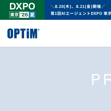
＼8.20(木)、8.21(金)開催／
第1回AIエージェントDXPO 東京
P