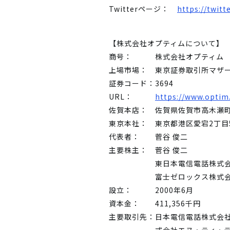
Twitterページ：
https://twit
【株式会社オプティムについて】
商号：
株式会社オプティム
上場市場：
東京証券取引所マザ
証券コード：
3694
URL：
https://www.optim.
佐賀本店：
佐賀県佐賀市高木瀬町
東京本社：
東京都港区愛宕2丁目5
代表者：
菅谷 俊二
主要株主：
菅谷 俊二
東日本電信電話株式
富士ゼロックス株式
設立：
2000年6月
資本金：
411,356千円
主要取引先：
日本電信電話株式会