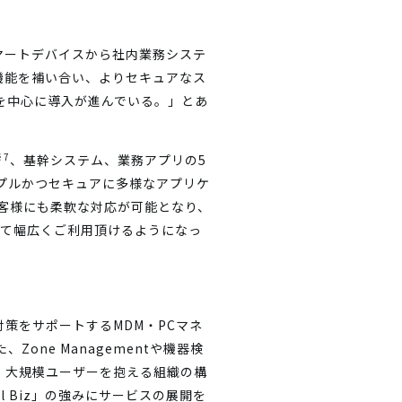
マートデバイスから社内業務システ
機能を補い合い、よりセキュアなス
を中心に導入が進んでいる。」とあ
※7
、基幹システム、業務アプリの5
ンプルかつセキュアに多様なアプリケ
客様にも柔軟な対応が可能となり、
って幅広くご利用頂けるようになっ
対策をサポートするMDM・PCマネ
ne Managementや機器検
、大規模ユーザーを抱える組織の構
 Biz」の強みにサービスの展開を