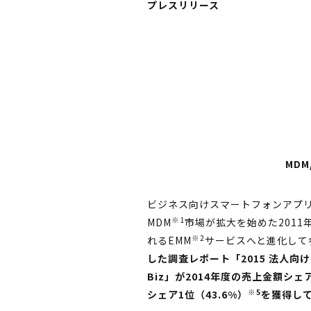
プレスリリース
MD
ビジネス向けスマートフォンアプリ
※1
MDM
市場が拡大を始めた2011
※2
れるEMM
サービスへと進化して
した調査レポート「2015 法人向
Biz」が2014年度の売上金額シェ
※5
シェア1位（43.6%）
を獲得し