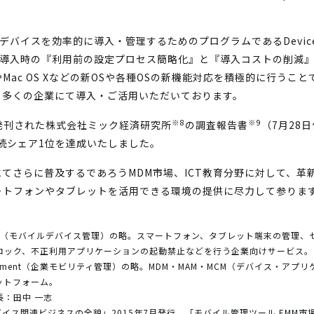
イスを効率的に導入・管理するためのプログラムであるDevice Enro
量導入時の『利用前の設定プロセス簡略化』と『導入コストの削減
llipopやMac OS Xなどの新OSや各種OSの新機能対応を積極的に
て多くの企業にて導入・ご活用いただいております。
※8
※9
先日発刊された株式会社ミック経済研究所
の調査報告書
（7月28
連続シェア1位を達成いたしました。
てさらに普及するであろうMDM市場、ICT教育分野に対して、革
ートフォンやタブレットを活用できる環境の提供に尽力して参りま
anagement（モバイルデバイス管理）の略。スマートフォン、タブレット端末の
ロック、不正利用アプリケーションの起動禁止などを行う企業向けサービス。
ity Management（企業モビリティ管理）の略。MDM・MAM・MCM（デバイス
ットフォーム。
：田中 一志
バイス関連ビジネスの全貌」2015年7月発行、「モバイル管理ツール EMM市場