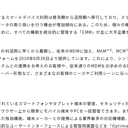
けるスマートデバイス利用は普及期から活用期へ移行しており、ス
データの取り扱いを行う機会が増加傾向にある。このため、個々の
ために、すべての機能を統合的に管理する「EMM」が主に大手企業
※6
の利活用に早くから着眼し、従来のMDMに加え、MAM
、MCM
フォームを2014年6月30日より提供しています。これにより、シ
ステムとの連携をお考えのお客様や、従来通りのMDMをお求めのお
サーバー形態など、さまざまなお客様のニーズやご利用シーンに沿
で使用されているスマートフォンやタブレット端末の管理、セキュリティ
ウザー上から簡単にモバイル端末やPCを一括管理できます。また、Zo
んだ独自機能、端末メーカーとの提携による業界最多の対応機種数
なユーザーインターフェースによる管理用画面などを「Optimal