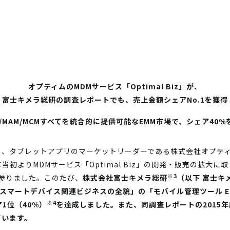
オプティムのMDMサービス「Optimal Biz」が、
富士キメラ総研の調査レポートでも、売上金額シェアNo.1を獲得
M/MAM/MCMすべてを統合的に提供可能なEMM市場で、シェア40%
、タブレットアプリのマーケットリーダーである株式会社オプティ
年当初よりMDMサービス「Optimal Biz」の開発・販売の拡大
※3
参りました。このたび、
株式会社富士キメラ総研
（以下 富士キ
けスマートデバイス関連ビジネスの全貌」の「モバイル管理ツール EM
※4
ア1位（40%）
を達成しました。また、同調査レポートの2015
ています。