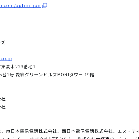
ter.com/optim_jpn
ーズ
co.jp
東高木223番地1
番1号 愛宕グリーンヒルズMORIタワー 19階
会社
会社
社、東日本電信電話株式会社、西日本電信電話株式会社、エヌ・テ