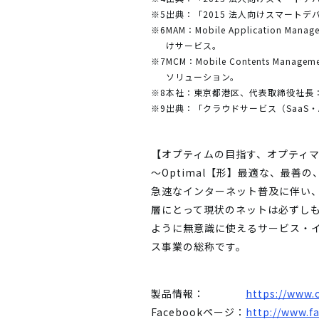
※5
出典：「2015 法人向けスマートデ
※6
MAM：Mobile Applicat
けサービス。
※7
MCM：Mobile Contents
ソリューション。
※8
本社：東京都港区、代表取締役社長：
※9
出典：「クラウドサービス（SaaS・A
【オプティムの目指す、オプティ
～Optimal【形】最適な、最善
急速なインターネット普及に伴い
層にとって現状のネットは必ずし
ように無意識に使えるサービス・
ス事業の総称です。
製品情報：
https://www.
Facebookページ：
http://www.f