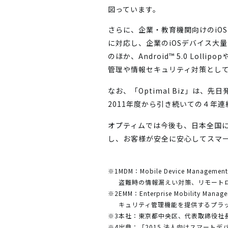
図っています。
さらに、企業・教育機関向けのiOSデバ
に対応し、企業のiOSデバイス大
のほか、Android™ 5.0 Lo
管理や情報セキュリティ対策とし
なお、「Optimal Biz」は、
2011年度から引き続いての４年
オプティムでは今後も、日本全国に
し、お客様が安全に安心してスマ
※1
MDM：Mobile Device M
盗難時の情報漏えい対策、リモート
※2
EMM：Enterprise Mobil
キュリティ管理機能を提供するプラ
※3
本社：東京都中央区、代表取締役社長
※4
出典：「2015 法人向けスマートデ