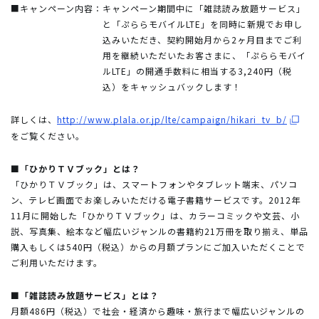
■キャンペーン内容：
キャンペーン期間中に「雑誌読み放題サービス」
と「ぷららモバイルLTE」を同時に新規でお申し
込みいただき、契約開始月から2ヶ月目までご利
用を継続いただいたお客さまに、「ぷららモバイ
ルLTE」の開通手数料に相当する3,240円（税
込）をキャッシュバックします！
詳しくは、
http://www.plala.or.jp/lte/campaign/hikari_tv_b/
をご覧ください。
■「ひかりＴＶブック」とは？
「ひかりＴＶブック」は、スマートフォンやタブレット端末、パソコ
ン、テレビ画面でお楽しみいただける電子書籍サービスです。2012年
11月に開始した「ひかりＴＶブック」は、カラーコミックや文芸、小
説、写真集、絵本など幅広いジャンルの書籍約21万冊を取り揃え、単品
購入もしくは540円（税込）からの月額プランにご加入いただくことで
ご利用いただけます。
■「雑誌読み放題サービス」とは？
月額486円（税込）で社会・経済から趣味・旅行まで幅広いジャンルの