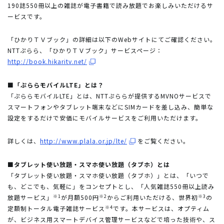
190誌550冊以上の雑誌が電子書籍で読み放題でお楽しみいただけるサ
ービスです。
「ひかりＴＶブック」の詳細は以下のWebサイトにてご確認ください。
NTTぷらら、「ひかりＴＶブック」サービスページ：
http://book.hikaritv.net/
■「ぷららモバイルLTE」とは？
「ぷららモバイルLTE」とは、NTTぷららが提供するMVNOサービスで
スマートフォンやタブレット端末などにSIMカードを差し込み、簡単な
設定をするだけで安価にモバイルサービスをご利用いただけます。
詳しくは、
http://www.plala.or.jp/lte/
をご覧ください。
■タブレット使い放題・スマホ使い放題（タブホ）とは
「タブレット使い放題・スマホ使い放題（タブホ）」とは、「いつで
も、どこでも、気軽に」をコンセプトとし、「人気雑誌550冊以上読み
※1
※2
※3
放題サービス」
が月額500円
からご利用いただける、世界初
の
※4
定額制トータル電子雑誌サービス
です。本サービスは、オプティム
が、ビジネス用スマートデバイス管理サービスなどで培った技術や、ス