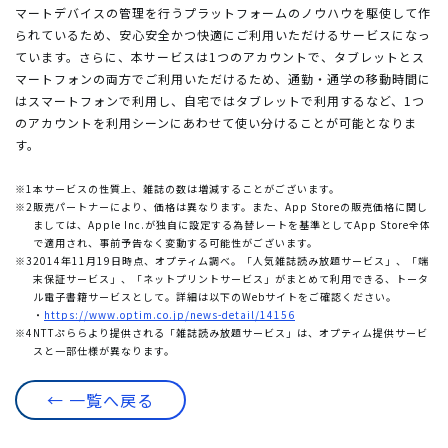
マートデバイスの管理を行うプラットフォームのノウハウを駆使して作
られているため、安心安全かつ快適にご利用いただけるサービスになっ
ています。さらに、本サービスは1つのアカウントで、タブレットとス
マートフォンの両方でご利用いただけるため、通勤・通学の移動時間に
はスマートフォンで利用し、自宅ではタブレットで利用するなど、1つ
のアカウントを利用シーンにあわせて使い分けることが可能となりま
す。
※1
本サービスの性質上、雑誌の数は増減することがございます。
※2
販売パートナーにより、価格は異なります。また、App Storeの販売価格に関し
ましては、Apple Inc.が独自に設定する為替レートを基準としてApp Store全体
で適用され、事前予告なく変動する可能性がございます。
※3
2014年11月19日時点、オプティム調べ。「人気雑誌読み放題サービス」、「端
末保証サービス」、「ネットプリントサービス」がまとめて利用できる、トータ
ル電子書籍サービスとして。詳細は以下のWebサイトをご確認ください。
・
https://www.optim.co.jp/news-detail/14156
※4
NTTぷららより提供される「雑誌読み放題サービス」は、オプティム提供サービ
スと一部仕様が異なります。
← 一覧へ戻る