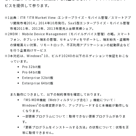
ビスを提供して参ります。
※1
出典：ITR「ITR Market View :エンタープライズ・モバイル管理／スマートアプ
リ開発市場2014」2014年10月発行。SaaS型エンタープライズ・モバイル管理
市場2011年、2012年、2013年度売上金額実績シェア。
※2
MDM： Mobile Device Management（モバイルデバイス管理）の略。スマート
フォン、タブレット端末の管理、セキュリティをサポートし、端末紛失・盗難時
の情報漏えい対策、リモートロック、不正利用アプリケーションの起動禁止など
を行う企業向けサービス
®
※3
本対応は、Windows
10、ビルド10240の以下のエディションで検証をおこな
っています。
Pro 32bit版
Pro 64bit版
Enterprise 32bit版
Enterprise 64bit版
また動作につきまして、以下の制約事項を確認しております。
「MS-MDM機能（Webフィルタリング含む）」機能について：
®
Windows
の仕様変更があり、アップグレードすると本機能が動作しな
くなります。
一部更新プログラムについて：取得できない更新プログラムがありま
す。
「更新プログラムをインストールする方法」の状態について：状態を正
常に取得できません。