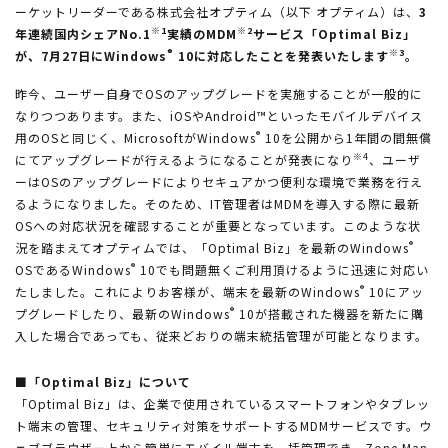
ーケットリーダーである株式会社オプティム（以下 オプティム）は、
3
※1
※2
年連続国内シェアNo.1
実績のMDM
サービス「Optimal Biz」
®
※3
が、7月27日にWindows
10に対応したことを発表いたします
。
昨今、ユーザー自身でOSのアップグレードを実施することが一般的に
なりつつあります。また、iOSやAndroid™といったモバイルデバイス
®
用のOSと同じく、MicrosoftがWindows
10を公開から1年間の間無償
※4
にてアップグレードが行えるようになることが発表になり
、ユーザ
ーはOSのアップグレードによりセキュアかつ便利な環境で業務を行え
るようになりました。そのため、IT管理者はMDMを導入する際に最新
OSへの対応状況を確認することが重要となっています。このような状
®
況を踏まえてオプティムでは、「Optimal Biz」を最新のWindows
®
OSであるWindows
10でも問題無くご利用頂けるように迅速に対応い
®
たしました。これによりお客様が、端末を最新のWindows
10にアッ
®
プグレードしたり、最新のWindows
10が搭載された機器を新たに購
入した場合であっても、従来どおりの端末統括管理が可能となります。
■「Optimal Biz」について
「Optimal Biz」は、企業で使用されているスマートフォンやタブレッ
ト端末の管理、セキュリティ対策をサポートするMDMサービスです。ウ
ェブブラウザー上から簡単にモバイル端末を一括管理でき、Zone Man