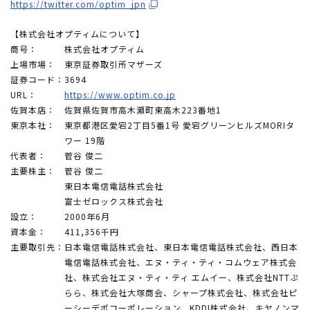
https://twitter.com/optim_jpn
【株式会社オプティムについて】
商号：
株式会社オプティム
上場市場：
東京証券取引所マザーズ
証券コード：
3694
URL：
https://www.optim.co.jp
佐賀本店：
佐賀県佐賀市高木瀬町東高木223番地1
東京本社：
東京都港区愛宕2丁目5番1号 愛宕グリーンヒルズMORIタ
ワー 19階
代表者：
菅谷 俊二
主要株主：
菅谷 俊二
東日本電信電話株式会社
富士ゼロックス株式会社
設立：
2000年6月
資本金：
411,356千円
主要取引先：
日本電信電話株式会社、東日本電信電話株式会社、西日本
電信電話株式会社、エヌ・ティ・ティ・コムウェア株式会
社、株式会社エヌ・ティ・ティ エムイー、株式会社NTTぷ
らら、株式会社大塚商会、シャープ株式会社、株式会社ピ
ーシーデポコーポレーション、KDDI株式会社、キヤノンマ