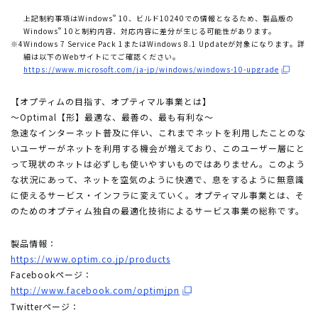
®
上記制約事項はWindows
10、ビルド10240での情報となるため、製品版の
®
Windows
10と制約内容、対応内容に差分が生じる可能性があります。
※4
Windows 7 Service Pack 1またはWindows 8.1 Updateが対象になります。詳
細は以下のWebサイトにてご確認ください。
https://www.microsoft.com/ja-jp/windows/windows-10-upgrade
【オプティムの目指す、オプティマル事業とは】
～Optimal【形】最適な、最善の、最も有利な～
急速なインターネット普及に伴い、これまでネットを利用したことのな
いユーザーがネットを利用する機会が増えており、このユーザー層にと
って現状のネットは必ずしも使いやすいものではありません。このよう
な状況にあって、ネットを空気のように快適で、息をするように無意識
に使えるサービス・インフラに変えていく。オプティマル事業とは、そ
のためのオプティム独自の最適化技術によるサービス事業の総称です。
製品情報：
https://www.optim.co.jp/products
Facebookページ：
http://www.facebook.com/optimjpn
Twitterページ：