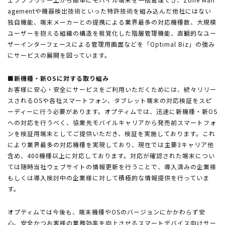
agementや機器検出技術といった特許技術を組み込んだ他社にはない
独自機能、端末メーカーとの提携による業界最多の対応機種数、大規模
ユーザーを抱える組織の構造を視覚化した階層管理機能、直観的なユー
ザーインターフェースによる管理用画面などを「Optimal Biz」の強み
にサービスの展開を図っています。
■新機種・新OSに対する取り組み
お客様に安心・安全にサービスをご利用いただくためには、続々リリー
スされるOSや各社スマートフォン、タブレット端末の対応検証をスピ
ーディーに行う必要があります。オプティムでは、迅速に新機種・新OS
への対応を行うべく、協業先モバイルキャリアから発売前スマートフォ
ンを検証用端末としてご提供いただき、検証を実施しております。これ
により業界最多の対応機種を実現しており、現在では主要3キャリア他
含め、400機種以上に対応しております。対応が確認された端末につい
ては随時当社ウェブサイトの情報更新を行うことで、導入済みの企業様
もしくは導入検討中の企業様に対して積極的な情報提供を行っていま
す。
オプティムでは今後も、端末機種やOSのバージョンにかかわらず安
心、安全かつお客様の業務効率を向上させるスマートデバイス向けサー