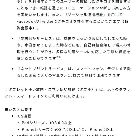
ホ）」を利用する全てのユーザーの投稿したクチコミを閲覧する
こともでき、雑誌を通じたコミュニケーションや新しい楽しみ方
を実現いたします。また、「ソーシャル連携機能」を用いて
FacebookやTwitterにクチコミを共有することができます
（特
許出願中）
。
「端末保証サービス」は、端末をうっかり落としてしまった時
や、水没させてしまった時などにも、自己負担金無しで端末の修
理を行うことができ、多様な利用シーンに対応した手厚い保証を
※8
受けることができます
。
「ネットプリントサービス」は、スマートフォン、デジカメで撮
影したお気に入りの写真を月15枚まで無料で印刷できます。
「タブレット使い放題・スマホ使い放題（タブホ）」は、以下のタブレ
ット・スマートフォンでご利用いただけます。
■システム要件
iOS機器
・iPadシリーズ： iOS 6.0以上
・iPhoneシリーズ： iOS 7.0以上かつ、iPhone 5以上
Android™機器： Android™ 4.0以上、1GB以上のRAM