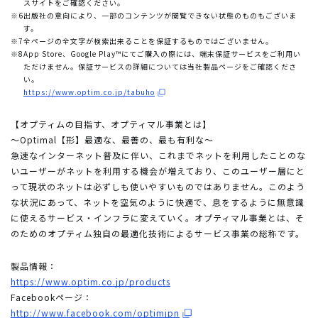
スサイトをご確認ください。
※6
出版社の意向により、一部のコンテンツが閲覧できない状態のものもございま
す。
※7
全ページの全文字が検索出来ることを保証するものではございません。
※8
App Store、Google Play™にてご購入の際には、端末保証サービスをご利用い
ただけません。保証サービスの詳細については当社製品ページをご確認くださ
い。
https://www.optim.co.jp/tabuho
【オプティムの目指す、オプティマル事業とは】
～Optimal【形】最適な、最善の、最も有利な～
急速なインターネット普及に伴い、これまでネットを利用したことのな
いユーザーがネットを利用する機会が増えており、このユーザー層にと
って現状のネットは必ずしも使いやすいものではありません。このよう
な状況にあって、ネットを空気のように快適で、息をするように無意識
に使えるサービス・インフラに変えていく。オプティマル事業とは、そ
のためのオプティム独自の最適化技術によるサービス事業の総称です。
製品情報：
https://www.optim.co.jp/products
Facebookページ：
http://www.facebook.com/optimjpn