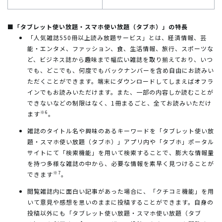
■「タブレット使い放題・スマホ使い放題（タブホ）」の特長
「人気雑誌550冊以上読み放題サービス」とは、経済情報、芸
能・エンタメ、ファッション、食、生活情報、旅行、スポーツな
ど、ビジネス誌から趣味まで幅広い雑誌を取り揃えており、いつ
でも、どこでも、何度でもバックナンバーを含め自由にお読みい
ただくことができます。端末にダウンロードしてしまえばオフラ
インでもお読みいただけます。また、一部の内容しか読むことが
できないなどの制限はなく、1冊まるごと、全てお読みいただけ
※6
ます
。
雑誌のタイトル名や興味のあるキーワードを「タブレット使い放
題・スマホ使い放題（タブホ）」アプリ内や「タブホ」ポータル
サイトにて「検索機能」を用いて検索することで、膨大な情報量
を持つ多様な雑誌の中から、必要な情報を素早く見つけることが
※7
できます
。
閲覧雑誌内に面白い記事があった場合に、「クチコミ機能」を用
いて意見や感想を思いのままに投稿することができます。自身の
投稿以外にも「タブレット使い放題・スマホ使い放題（タブ