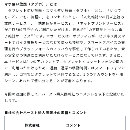
マホ使い放題（タブホ）」とは
「タブレット使い放題・スマホ使い放題（タブホ）」とは、「いつで
も、どこでも、気軽に」をコンセプトとし、「人気雑誌550冊以上読み
放題サービス」、「端末保証サービス」、「ネットプリントサービス」
※3
※4
が月額500円
からご利用いただける、世界初
の定額制トータル電
※5
子雑誌サービス
です。本サービスは、オプティムが、ビジネス用スマ
ートデバイス管理サービスなどで培った技術や、スマートデバイスの管
理を行うプラットフォームのノウハウを駆使して作られているため、安
心安全かつ快適にご利用いただけるサービスになっています。さらに、
本サービスは1つのアカウントで、タブレットとスマートフォンの両方
でご利用いただけるため、通勤・通学の移動時間にはスマートフォンで
利用し、自宅ではタブレットで利用するなど、1つのアカウントを利用
シーンにあわせて使い分けることが可能となります。
今回の追加に際して、ハースト婦人画報社のコメントを以下に記載いた
します。
■株式会社ハースト婦人画報社の書籍とコメント
株式会社
コメント