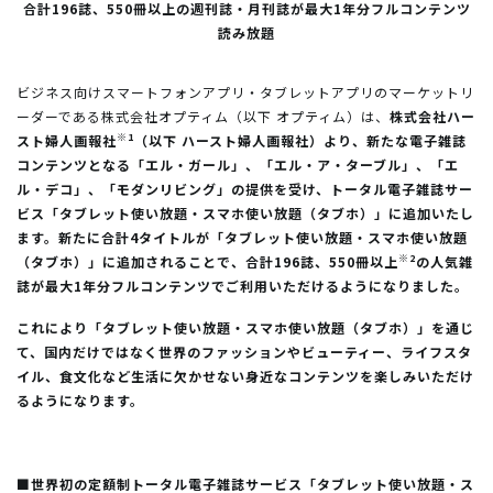
合計196誌、550冊以上の週刊誌・月刊誌が最大1年分フルコンテンツ
読み放題
ビジネス向けスマートフォンアプリ・タブレットアプリのマーケットリ
ーダーである株式会社オプティム（以下 オプティム）は、
株式会社ハー
※1
スト婦人画報社
（以下 ハースト婦人画報社）より、新たな電子雑誌
コンテンツとなる「エル・ガール」、「エル・ア・ターブル」、「エ
ル・デコ」、「モダンリビング」の提供を受け、トータル電子雑誌サー
ビス「タブレット使い放題・スマホ使い放題（タブホ）」に追加いたし
ます。新たに合計4タイトルが「タブレット使い放題・スマホ使い放題
※2
（タブホ）」に追加されることで、合計196誌、550冊以上
の人気雑
誌が最大1年分フルコンテンツでご利用いただけるようになりました。
これにより「タブレット使い放題・スマホ使い放題（タブホ）」を通じ
て、国内だけではなく世界のファッションやビューティー、ライフスタ
イル、食文化など生活に欠かせない身近なコンテンツを楽しみいただけ
るようになります。
■世界初の定額制トータル電子雑誌サービス「タブレット使い放題・ス