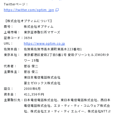
Twitterページ：
https://twitter.com/optim_jpn
【株式会社オプティムについて】
商号：
株式会社オプティム
上場市場：
東京証券取引所マザーズ
証券コード：
3694
URL：
https://www.optim.co.jp
佐賀本店：
佐賀県佐賀市高木瀬町東高木223番地1
東京本社：
東京都港区愛宕2丁目5番1号 愛宕グリーンヒルズMORIタ
ワー 19階
代表者：
菅谷 俊二
主要株主：
菅谷 俊二
東日本電信電話株式会社
富士ゼロックス株式会社
設立：
2000年6月
資本金：
411,356千円
主要取引先：
日本電信電話株式会社、東日本電信電話株式会社、西日本
電信電話株式会社、エヌ・ティ・ティ・コムウェア株式会
社、株式会社エヌ・ティ・ティ エムイー、株式会社NTTぷ