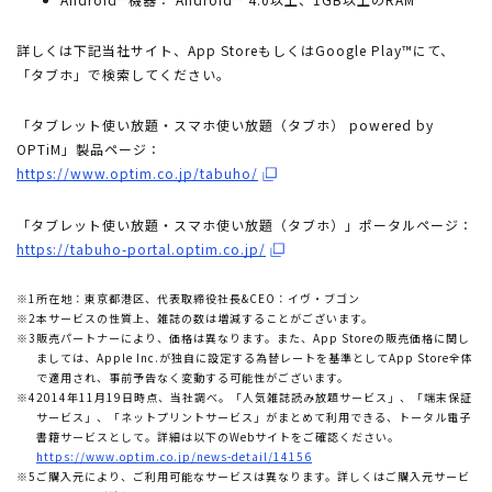
詳しくは下記当社サイト、App StoreもしくはGoogle Play™にて、
「タブホ」で検索してください。
「タブレット使い放題・スマホ使い放題（タブホ） powered by
OPTiM」製品ページ：
https://www.optim.co.jp/tabuho/
「タブレット使い放題・スマホ使い放題（タブホ）」ポータルページ：
https://tabuho-portal.optim.co.jp/
※1
所在地：東京都港区、代表取締役社長&CEO：イヴ・ブゴン
※2
本サービスの性質上、雑誌の数は増減することがございます。
※3
販売パートナーにより、価格は異なります。また、App Storeの販売価格に関し
ましては、Apple Inc.が独自に設定する為替レートを基準としてApp Store全体
で適用され、事前予告なく変動する可能性がございます。
※4
2014年11月19日時点、当社調べ。「人気雑誌読み放題サービス」、「端末保証
サービス」、「ネットプリントサービス」がまとめて利用できる、トータル電子
書籍サービスとして。詳細は以下のWebサイトをご確認ください。
https://www.optim.co.jp/news-detail/14156
※5
ご購入元により、ご利用可能なサービスは異なります。詳しくはご購入元サービ