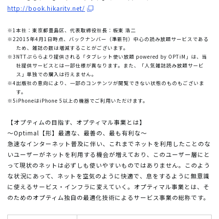
http://book.hikaritv.net/
※1
本社：東京都豊島区、代表取締役社長：板東 浩二
※2
2015年4月1日時点、バックナンバー（準新刊）中心の読み放題サービスである
ため、雑誌の数は増減することがございます。
※3
NTTぷららより提供される「タブレット使い放題 powered by OPTiM」は、当
社提供サービスとは一部仕様が異なります。また、「人気雑誌読み放題サービ
ス」単独での購入は行えません。
※4
出版社の意向により、一部のコンテンツが閲覧できない状態のものもございま
す。
※5
iPhoneはiPhone 5以上の機器でご利用いただけます。
【オプティムの目指す、オプティマル事業とは】
～Optimal【形】最適な、最善の、最も有利な～
急速なインターネット普及に伴い、これまでネットを利用したことのな
いユーザーがネットを利用する機会が増えており、このユーザー層にと
って現状のネットは必ずしも使いやすいものではありません。このよう
な状況にあって、ネットを空気のように快適で、息をするように無意識
に使えるサービス・インフラに変えていく。オプティマル事業とは、そ
のためのオプティム独自の最適化技術によるサービス事業の総称です。