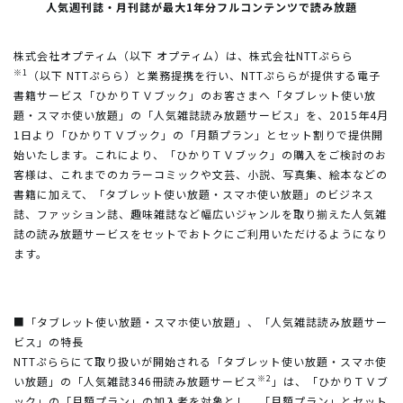
人気週刊誌・月刊誌が最大1年分フルコンテンツで読み放題
株式会社オプティム（以下 オプティム）は、株式会社NTTぷらら
※1
（以下 NTTぷらら）と業務提携を行い、NTTぷららが提供する電子
書籍サービス「ひかりＴＶブック」のお客さまへ「タブレット使い放
題・スマホ使い放題」の「人気雑誌読み放題サービス」を、2015年4月
1日より「ひかりＴＶブック」の「月額プラン」とセット割りで提供開
始いたします。これにより、「ひかりＴＶブック」の購入をご検討のお
客様は、これまでのカラーコミックや文芸、小説、写真集、絵本などの
書籍に加えて、「タブレット使い放題・スマホ使い放題」のビジネス
誌、ファッション誌、趣味雑誌など幅広いジャンルを取り揃えた人気雑
誌の読み放題サービスをセットでおトクにご利用いただけるようになり
ます。
■「タブレット使い放題・スマホ使い放題」、「人気雑誌読み放題サー
ビス」の特長
NTTぷららにて取り扱いが開始される「タブレット使い放題・スマホ使
※2
い放題」の「人気雑誌346冊読み放題サービス
」は、「ひかりＴＶブ
ック」の「月額プラン」の加入者を対象とし、「月額プラン」とセット