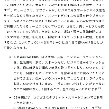
でご利用いただける、大変おトクな定額制電子雑誌読み放題サービスで
※3
す
。本サービスは、オプティムが、ビジネス用スマートデバイス管理
サービスなどで培った技術や、スマートデバイスの管理を行うプラット
フォームのノウハウを駆使して作られているため、安心安全かつ快適に
ご利用いただけるサービスになっています。さらに、両サービスとも同
一のアカウントをご利用いただけるため、通勤・通学の移動時間には
「スマホ使い放題」を利用し、自宅では「タブレット使い放題」を利用
するなど、1つのアカウントを利用シーンにあわせて使い分けることが
可能となります。
人気雑誌346冊は、経済情報、芸能・エンタメ、ファッション、
食、生活情報、旅行、スポーツなど、ビジネス誌からファッショ
ン誌、趣味雑誌など幅広い雑誌を取り揃えており、いつでも、ど
こでも、何度でもバックナンバーを含め自由にお読みいただくこ
とができます。端末にダウンロードしてしまえばオフラインでも
お読みいただけます。また、一部の内容しか読むことができない
※4
などの制限はなく、1冊まるごと、全てお読みいただけます
。
OSを選ばず、さまざまなタブレット・スマートフォンでご利用
いただけます。
※5
iOS機器：iPadシリーズはiOS 6.0以上、iPhoneシリーズ
は