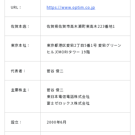
URL：
https://www.optim.co.jp
佐賀本店：
佐賀県佐賀市高木瀬町東高木223番地1
東京本社：
東京都港区愛宕2丁目5番1号 愛宕グリーン
ヒルズMORIタワー 19階
代表者：
菅谷 俊二
主要株主：
菅谷 俊二
東日本電信電話株式会社
富士ゼロックス株式会社
設立：
2000年6月