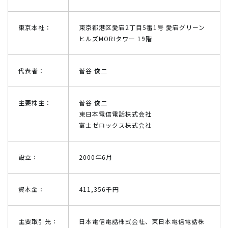
東京本社：
東京都港区愛宕2丁目5番1号 愛宕グリーン
ヒルズMORIタワー 19階
代表者：
菅谷 俊二
主要株主：
菅谷 俊二
東日本電信電話株式会社
富士ゼロックス株式会社
設立：
2000年6月
資本金：
411,356千円
主要取引先：
日本電信電話株式会社、東日本電信電話株