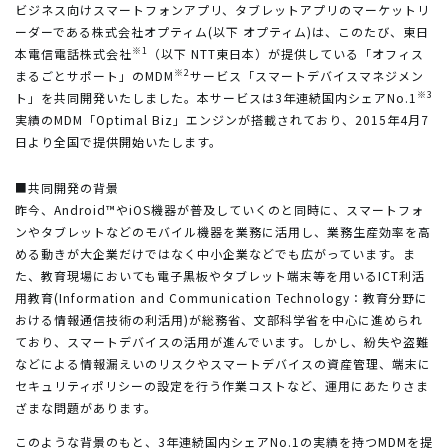
ビジネス向けスマートフォンアプリ、タブレットアプリのマーケットリ
ーダーである株式会社オプティム(以下 オプティム)は、このたび、東日
※1
本電信電話株式会社
（以下 NTT東日本）が提供している「オフィス
※2
まるごとサポート」のMDM
サービス「スマートデバイスマネジメン
※3
ト」を共同開発いたしました。本サービスは3年連続国内シェアNo.1
実績のMDM「Optimal Biz」エンジンが搭載されており、2015年4月7
日より全国で提供開始いたします。
■共同開発の背景
昨今、Android™やiOS機器が普及していくのと同時に、スマートフォ
ンやタブレットなどのモバイル機器を業務に活用し、業務生産効率を高
める動きが大企業だけではなく中小企業などでも広がっています。ま
た、教育現場においても電子黒板やタブレット端末等を用いるICT利活
用教育(Information and Communication Technology：教育分野に
おける情報通信技術の利活用)が総務省、文部科学省を中心に進められ
ており、スマートデバイスの活用が進んでいます。しかし、紛失や盗難
などによる情報漏えいのリスクやスマートデバイスの資産管理、端末に
セキュリティポリシーの設定を行う作業コストなど、運用にあたりさま
ざまな問題があります。
このような背景のもと、3年連続国内シェアNo.1の実績を持つMDMを提