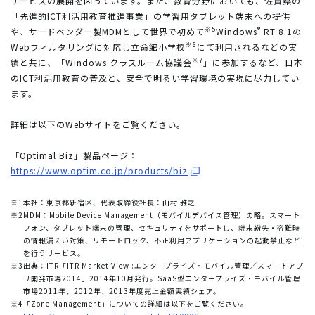
サービスの展開を図っています。また、教育分野においても、佐賀県の
「先進的ICT利活用教育推進事業」の学習用タブレット端末への提供
※5
®
や、サードベンダー製MDMとして世界で初めて
Windows
RT 8.1の
※6
Webフィルタリングに対応し立命館小学校
にて利用されるなどの実
※7
績と共に、「Windows クラスルーム協議会
」に参加するなど、日本
のICT利活用教育の普及と、安全で明るい学習環境の実現に尽力してい
ます。
詳細は以下のWebサイトをご覧ください。
「Optimal Biz」製品ページ：
https://www.optim.co.jp/products/biz
※1
本社：東京都新宿区、代表取締役社長：山村 雅之
※2
MDM：Mobile Device Management（モバイルデバイス管理）の略。スマート
フォン、タブレット端末の管理、セキュリティをサポートし、端末紛失・盗難時
の情報漏えい対策、リモートロック、不正利用アプリケーションの起動禁止など
を行うサービス。
※3
出典：ITR「ITR Market View :エンタープライズ・モバイル管理／スマートアプ
リ開発市場2014」2014年10月発行。SaaS型エンタープライズ・モバイル管理
市場2011年、2012年、2013年度売上金額実績シェア。
※4
「Zone Management」についての詳細は以下をご覧ください。