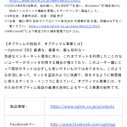
https://www.optim.co.jp/news-detail/10902
※8
®
※5
2014年8月5日時点、当社調べ。MS-MDM
を使い、Windows
RT端末向けに
Webフィルタリング機能を実現したサードベンダー製品として。
※6
所在地：京都市北区、校長：浮田 恭子
※7
会長：樋口 泰行 日本マイクロソフト株式会社 代表執行役 社長。詳細は以下をご
覧ください。
https://www.optim.co.jp/news-detail/13915
®
※8
Microsoft
により策定された端末管理プロトコル。
【オプティムの目指す、オプティマル事業とは】
～Optimal【形】最適な、最善の、最も有利な～
急速なインターネット普及に伴い、これまでネットを利用したことのな
いユーザーがネットを利用する機会が増えており、このユーザー層にと
って現状のネットは必ずしも使いやすいものではありません。このよう
な状況にあって、ネットを空気のように快適で、息をするように無意識
に使えるサービス・インフラに変えていく。オプティマル事業とは、そ
のためのオプティム独自の最適化技術によるサービス事業の総称です。
製品情報：
https://www.optim.co.jp/products
Facebookペー
http://www.facebook.com/optimjp