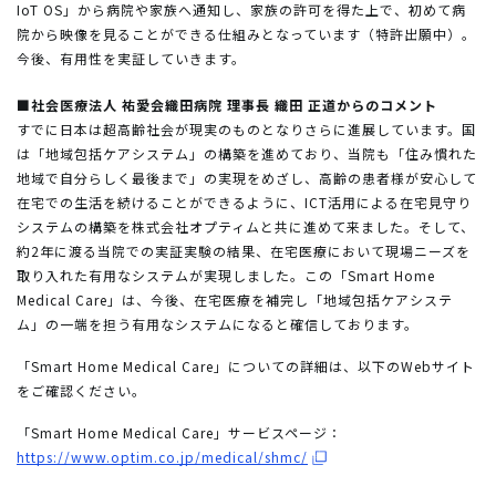
IoT OS」から病院や家族へ通知し、家族の許可を得た上で、初めて病
院から映像を見ることができる仕組みとなっています（特許出願中）。
今後、有用性を実証していきます。
■社会医療法人 祐愛会織田病院 理事長 織田 正道からのコメント
すでに日本は超高齢社会が現実のものとなりさらに進展しています。国
は「地域包括ケアシステム」の構築を進めており、当院も「住み慣れた
地域で自分らしく最後まで」の実現をめざし、高齢の患者様が安心して
在宅での生活を続けることができるように、ICT活用による在宅見守り
システムの構築を株式会社オプティムと共に進めて来ました。そして、
約2年に渡る当院での実証実験の結果、在宅医療において現場ニーズを
取り入れた有用なシステムが実現しました。この「Smart Home
Medical Care」は、今後、在宅医療を補完し「地域包括ケアシステ
ム」の一端を担う有用なシステムになると確信しております。
「Smart Home Medical Care」についての詳細は、以下のWebサイト
をご確認ください。
「Smart Home Medical Care」サービスページ：
https://www.optim.co.jp/medical/shmc/