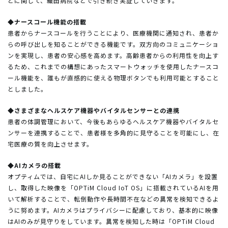
どに関して、織田病院などで引き続き実証していきます。
◆ナースコール機能の搭載
患者からナースコールを行うことにより、医療機関に通知され、患者か
らの呼び出しを知ることができる機能です。双方向のコミュニケーショ
ンを実現し、患者の安心感を高めます。高齢患者からの利用性を向上す
るため、これまでの構想にあったスマートウォッチを使用したナースコ
ール機能を、誰もが直感的に使える物理ボタンでも利用可能とすること
としました。
◆さまざまなヘルスケア機器やバイタルセンサーとの連携
患者の体調管理において、今後もあらゆるヘルスケア機器やバイタルセ
ンサーを連携することで、患者様を多角的に見守ることを可能にし、在
宅医療の質を向上させます。
◆AIカメラの搭載
オプティムでは、自宅にAIしか見ることができない「AIカメラ」を設置
し、取得した映像を「OPTiM Cloud IoT OS」に搭載されているAIを用
いて解析することで、転倒動作や長時間不在などの異常を検知できるよ
うに努めます。AIカメラはプライバシーに配慮しており、基本的に映像
はAIのみが見守りをしています。異常を検知した時は「OPTiM Cloud