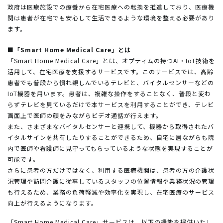
政府は医療施設での療養から在宅医療への転換を推進しており、医療機
関は患者が在宅でも安心して生活できるような環境を整える必要があり
ます。
■「Smart Home Medical Care」とは
「Smart Home Medical Care」とは、オプティムの持つAI・IoT技術を
活用して、在宅医療を支援するサービスです。このサービスでは、高齢
患者でも普段から慣れ親しんでいるテレビと、バイタルセンサーなどの
IoT機器を用います。患者は、複雑な操作をすることなく、普段と変わ
らずテレビを見ているだけで本サービスを利用することができ、テレビ
画面上で医師の顔をみながらビデオ通話が行えます。
また、さまざまなバイタルセンサーと連携して、機器から取得されたバ
イタルサインを共有したりすることができるため、自宅に居ながらも院
内で医師や看護師に見守ってもらっているような状態を実現することが
可能です。
さらに患者の方だけではなく、利用する医療機関は、患者の方の介護状
況管理や訪問介護に従事しているスタッフの位置情報や業務状況の管理
も行えるため、業務の負荷軽減や効率化を実現し、在宅医療のサービス
向上が行えるようになります。
「Smart Home Medical Care」サービスは、以下の機能を提供いたし