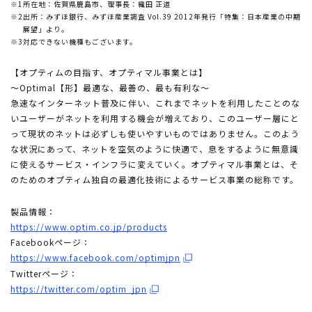
※1
所在地：佐賀県鹿島市、理事長：織田 正道
※2
出所：みずほ銀行、みずほ産業調査 Vol.39 2012年発行「特集：日本産業の中期
展望」より。
※3
対応できない機種もございます。
【オプティムの目指す、オプティマル事業とは】
～Optimal【形】最適な、最善の、最も有利な～
急速なインターネット普及に伴い、これまでネットを利用したことのな
いユーザーがネットを利用する機会が増えており、このユーザー層にと
って現状のネットは必ずしも使いやすいものではありません。このよう
な状況にあって、ネットを空気のように快適で、息をするように無意識
に使えるサービス・インフラに変えていく。オプティマル事業とは、そ
のためのオプティム独自の最適化技術によるサービス事業の総称です。
製品情報：
https://www.optim.co.jp/products
Facebookページ：
https://www.facebook.com/optimjpn
Twitterページ：
https://twitter.com/optim_jpn