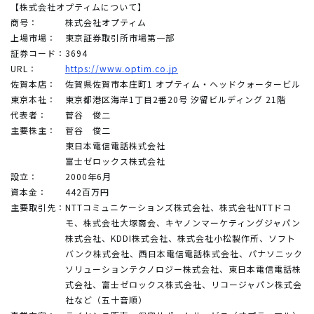
【株式会社オプティムについて】
商号：
株式会社オプティム
上場市場：
東京証券取引所市場第一部
証券コード：
3694
URL：
https://www.optim.co.jp
佐賀本店：
佐賀県佐賀市本庄町1 オプティム・ヘッドクォータービル
東京本社：
東京都港区海岸1丁目2番20号 汐留ビルディング 21階
代表者：
菅谷 俊二
主要株主：
菅谷 俊二
東日本電信電話株式会社
富士ゼロックス株式会社
設立：
2000年6月
資本金：
442百万円
主要取引先：
NTTコミュニケーションズ株式会社、株式会社NTTドコ
モ、株式会社大塚商会、キヤノンマーケティングジャパン
株式会社、KDDI株式会社、株式会社小松製作所、ソフト
バンク株式会社、西日本電信電話株式会社、パナソニック
ソリューションテクノロジー株式会社、東日本電信電話株
式会社、富士ゼロックス株式会社、リコージャパン株式会
社など（五十音順）