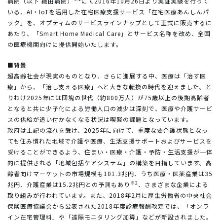
病院（以下 織田病院）
にて2016年10月26日より実証実験を行って
いる、AI・IoTを活用した在宅医療支援サービス「在宅医療あんしんパ
ック」を、オプティムのサービスラインナップとして正式に販売するに
あたり、「Smart Home Medical Care」とサービス名称を改め、全国
の医療機関向けに提供開始いたします。
■背景
超高齢社会が現実のものとなり、さらに進展する中、医療は「治す医
療」から、「治し支える医療」へと大きな転換の時代を迎えました。と
りわけ2025年には団塊の世代（約800万人）が75歳以上の後期高齢者
となると共に少子化による労働人口の減少は深刻で、医療や介護サービ
スの供給が追い付かなくなる状況は喫緊の課題となっています。
政府は上記の流れを受け、2025年に向けて、重度な要介護状態となっ
ても住み慣れた地域で介護や医療、生活支援サポートおよびサービスを
受けることができるよう、住まい・医療・介護・予防・生活支援が一体
的に提供される「地域包括ケアシステム」の構築を目指しています。高
齢者向けマーケットの市場規模も101.3兆円、うち医療・医薬産業は35
※2
兆円、介護産業は15.2兆円との予測もあり
、さまざまな企業による
取り組みが行われています。また、2018年2月に厚生労働省の中央社会
保険医療協議会から公表された2018年度診療報酬改定では、「オンラ
イン在宅管理料」や「遠隔モニタリング加算」などが新設されました。