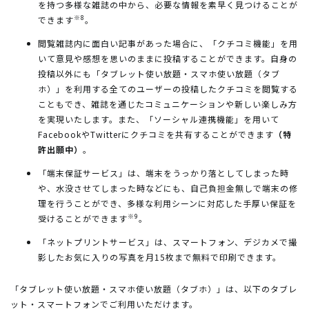
を持つ多様な雑誌の中から、必要な情報を素早く見つけることが
※8
できます
。
閲覧雑誌内に面白い記事があった場合に、「クチコミ機能」を用
いて意見や感想を思いのままに投稿することができます。自身の
投稿以外にも「タブレット使い放題・スマホ使い放題（タブ
ホ）」を利用する全てのユーザーの投稿したクチコミを閲覧する
こともでき、雑誌を通じたコミュニケーションや新しい楽しみ方
を実現いたします。また、「ソーシャル連携機能」を用いて
FacebookやTwitterにクチコミを共有することができます
（特
許出願中）
。
「端末保証サービス」は、端末をうっかり落としてしまった時
や、水没させてしまった時などにも、自己負担金無しで端末の修
理を行うことができ、多様な利用シーンに対応した手厚い保証を
※9
受けることができます
。
「ネットプリントサービス」は、スマートフォン、デジカメで撮
影したお気に入りの写真を月15枚まで無料で印刷できます。
「タブレット使い放題・スマホ使い放題（タブホ）」は、以下のタブレ
ット・スマートフォンでご利用いただけます。