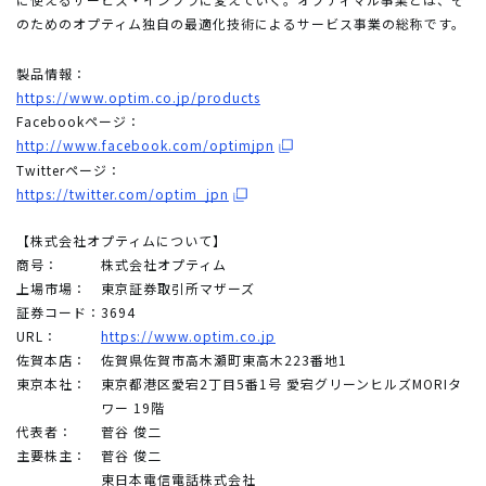
のためのオプティム独自の最適化技術によるサービス事業の総称です。
製品情報：
https://www.optim.co.jp/products
Facebookページ：
http://www.facebook.com/optimjpn
Twitterページ：
https://twitter.com/optim_jpn
【株式会社オプティムについて】
商号：
株式会社オプティム
上場市場：
東京証券取引所マザーズ
証券コード：
3694
URL：
https://www.optim.co.jp
佐賀本店：
佐賀県佐賀市高木瀬町東高木223番地1
東京本社：
東京都港区愛宕2丁目5番1号 愛宕グリーンヒルズMORIタ
ワー 19階
代表者：
菅谷 俊二
主要株主：
菅谷 俊二
東日本電信電話株式会社