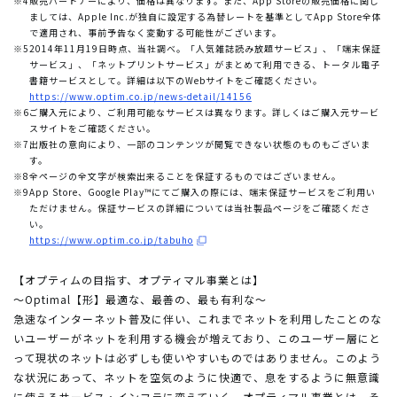
※4
販売パートナーにより、価格は異なります。また、App Storeの販売価格に関し
ましては、Apple Inc.が独自に設定する為替レートを基準としてApp Store全体
で適用され、事前予告なく変動する可能性がございます。
※5
2014年11月19日時点、当社調べ。「人気雑誌読み放題サービス」、「端末保証
サービス」、「ネットプリントサービス」がまとめて利用できる、トータル電子
書籍サービスとして。詳細は以下のWebサイトをご確認ください。
https://www.optim.co.jp/news-detail/14156
※6
ご購入元により、ご利用可能なサービスは異なります。詳しくはご購入元サービ
スサイトをご確認ください。
※7
出版社の意向により、一部のコンテンツが閲覧できない状態のものもございま
す。
※8
全ページの全文字が検索出来ることを保証するものではございません。
※9
App Store、Google Play™にてご購入の際には、端末保証サービスをご利用い
ただけません。保証サービスの詳細については当社製品ページをご確認くださ
い。
https://www.optim.co.jp/tabuho
【オプティムの目指す、オプティマル事業とは】
～Optimal【形】最適な、最善の、最も有利な～
急速なインターネット普及に伴い、これまでネットを利用したことのな
いユーザーがネットを利用する機会が増えており、このユーザー層にと
って現状のネットは必ずしも使いやすいものではありません。このよう
な状況にあって、ネットを空気のように快適で、息をするように無意識
に使えるサービス・インフラに変えていく。オプティマル事業とは、そ