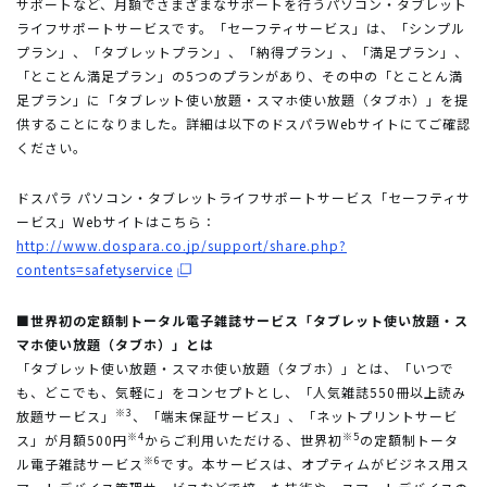
サポートなど、月額でさまざまなサポートを行うパソコン・タブレット
ライフサポートサービスです。「セーフティサービス」は、「シンプル
プラン」、「タブレットプラン」、「納得プラン」、「満足プラン」、
「とことん満足プラン」の5つのプランがあり、その中の「とことん満
足プラン」に「タブレット使い放題・スマホ使い放題（タブホ）」を提
供することになりました。詳細は以下のドスパラWebサイトにてご確認
ください。
ドスパラ パソコン・タブレットライフサポートサービス「セーフティサ
ービス」Webサイトはこちら：
http://www.dospara.co.jp/support/share.php?
contents=safetyservice
■世界初の定額制トータル電子雑誌サービス「タブレット使い放題・ス
マホ使い放題（タブホ）」とは
「タブレット使い放題・スマホ使い放題（タブホ）」とは、「いつで
も、どこでも、気軽に」をコンセプトとし、「人気雑誌550冊以上読み
※3
放題サービス」
、「端末保証サービス」、「ネットプリントサービ
※4
※5
ス」が月額500円
からご利用いただける、世界初
の定額制トータ
※6
ル電子雑誌サービス
です。本サービスは、オプティムがビジネス用ス