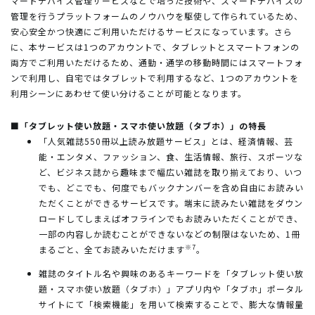
マートデバイス管理サービスなどで培った技術や、スマートデバイスの
管理を行うプラットフォームのノウハウを駆使して作られているため、
安心安全かつ快適にご利用いただけるサービスになっています。さら
に、本サービスは1つのアカウントで、タブレットとスマートフォンの
両方でご利用いただけるため、通勤・通学の移動時間にはスマートフォ
ンで利用し、自宅ではタブレットで利用するなど、1つのアカウントを
利用シーンにあわせて使い分けることが可能となります。
■「タブレット使い放題・スマホ使い放題（タブホ）」の特長
「人気雑誌550冊以上読み放題サービス」とは、経済情報、芸
能・エンタメ、ファッション、食、生活情報、旅行、スポーツな
ど、ビジネス誌から趣味まで幅広い雑誌を取り揃えており、いつ
でも、どこでも、何度でもバックナンバーを含め自由にお読みい
ただくことができるサービスです。端末に読みたい雑誌をダウン
ロードしてしまえばオフラインでもお読みいただくことができ、
一部の内容しか読むことができないなどの制限はないため、1冊
※7
まるごと、全てお読みいただけます
。
雑誌のタイトル名や興味のあるキーワードを「タブレット使い放
題・スマホ使い放題（タブホ）」アプリ内や「タブホ」ポータル
サイトにて「検索機能」を用いて検索することで、膨大な情報量