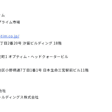
ィム
プライム市場
tim.co.jp/
丁目2番20号 汐留ビルディング 18階
庄町1 オプティム・ヘッドクォータービル
区小野柄通7丁目1番1号 日本生命三宮駅前ビル11階
会社
ールディングス株式会社