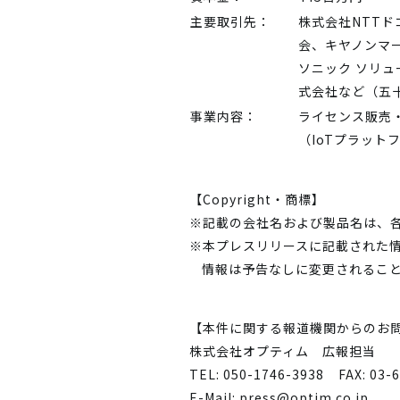
主要取引先：
株式会社NTTド
会、キヤノンマ
ソニック ソリ
式会社など（五
事業内容：
ライセンス販売
（IoTプラッ
【Copyright・商標】
※記載の会社名および製品名は、
※本プレスリリースに記載された
情報は予告なしに変更されるこ
【本件に関する報道機関からのお
株式会社オプティム 広報担当
TEL: 050-1746-3938
FAX: 03-
E-Mail:
press@optim.co.jp