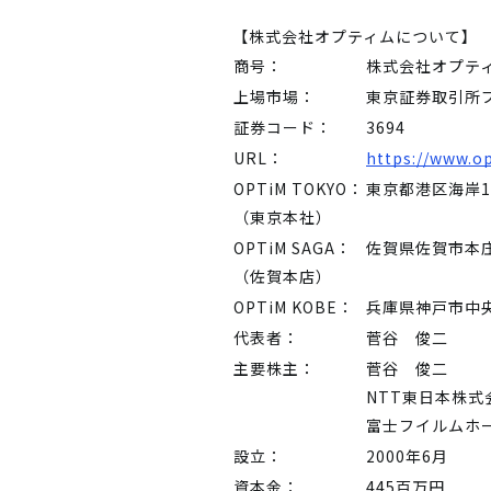
【株式会社オプティムについて】
商号：
株式会社オプテ
上場市場：
東京証券取引所
証券コード：
3694
URL：
https://www.op
OPTiM TOKYO：
東京都港区海岸1
（東京本社）
OPTiM SAGA：
佐賀県佐賀市本
（佐賀本店）
OPTiM KOBE：
兵庫県神戸市中央
代表者：
菅谷 俊二
主要株主：
菅谷 俊二
NTT東日本株式
富士フイルムホ
設立：
2000年6月
資本金：
445百万円