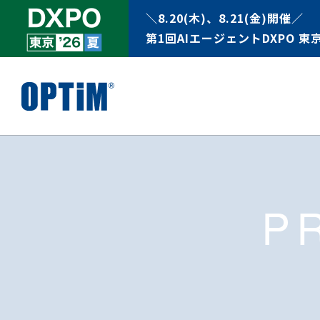
＼8.20(木)、8.21(金)開催／
第1回AIエージェントDXPO 東京
P