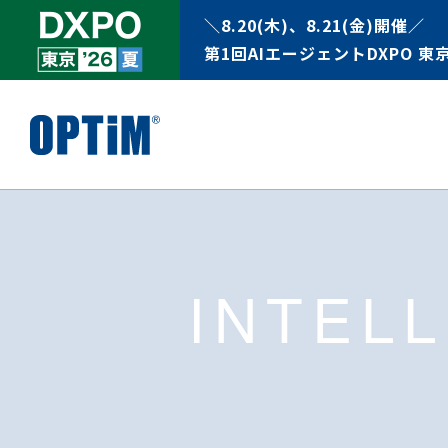
＼8.20(木)、8.21(金)開催／
第1回AIエージェントDXPO 東京
INTEL