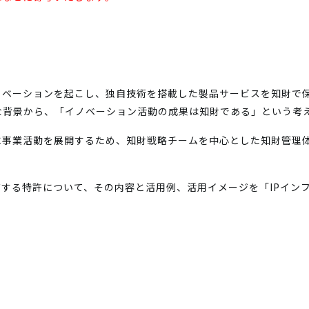
ノベーションを起こし、独自技術を搭載した製品サービスを知財で
な背景から、「イノベーション活動の成果は知財である」という考
に事業活動を展開するため、知財戦略チームを中心とした知財管理
する特許について、その内容と活用例、活用イメージを「IPイン
。