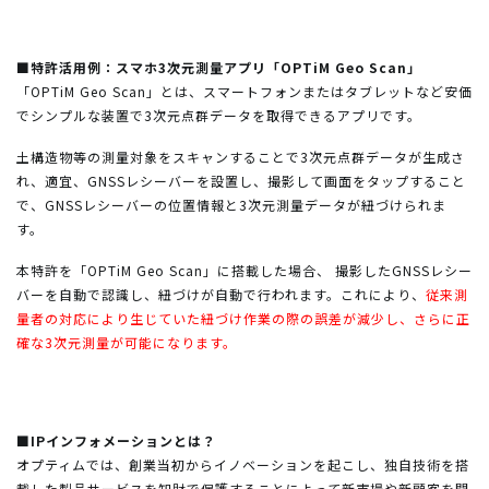
■特許活用例：スマホ3次元測量アプリ「OPTiM Geo Scan」
「OPTiM Geo Scan」とは、スマートフォンまたはタブレットなど安価
でシンプルな装置で3次元点群データを取得できるアプリです。
土構造物等の測量対象をスキャンすることで3次元点群データが生成さ
れ、適宜、GNSSレシーバーを設置し、撮影して画面をタップすること
で、GNSSレシーバーの位置情報と3次元測量データが紐づけられま
す。
本特許を「OPTiM Geo Scan」に搭載した場合、 撮影したGNSSレシー
バーを自動で認識し、紐づけが自動で行われます。これにより、
従来測
量者の対応により生じていた紐づけ作業の際の誤差が減少し、さらに正
確な3次元測量が可能になります。
■IPインフォメーションとは？
オプティムでは、創業当初からイノベーションを起こし、独自技術を搭
載した製品サービスを知財で保護することによって新市場や新顧客を開