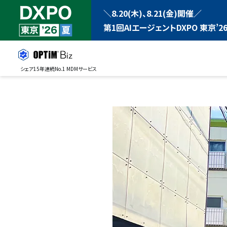
＼8.20(木)、8.21(金)開催／
第1回AIエージェントDXPO 東京’26
シェア15年連続No.1 MDMサービス