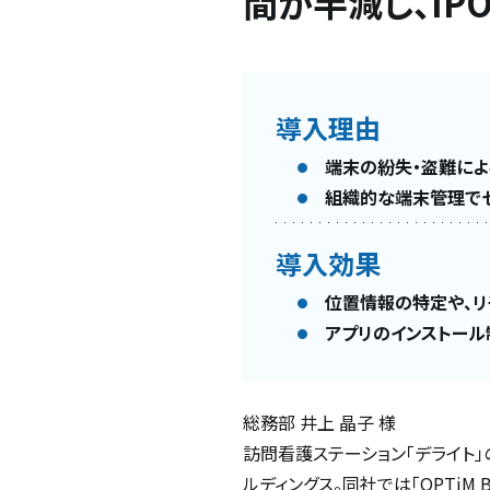
間が半減し、I
導入理由
端末の紛失・盗難に
組織的な端末管理で
導入効果
位置情報の特定や、
アプリのインストール
総務部 井上 晶子 様
訪問看護ステーション「デライト
ルディングス。同社では「OPTi