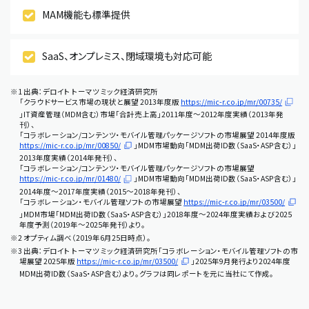
MAM機能も標準提供
SaaS、オンプレミス、閉域環境も対応可能
※1 出典：デロイト トーマツ ミック経済研究所
「クラウドサービス市場の現状と展望 2013年度版
https://mic-r.co.jp/mr/00735/
」IT資産管理（MDM含む）市場「合計売上高」2011年度～2012年度実績（2013年発
刊）、
「コラボレーション/コンテンツ・モバイル管理パッケージソフトの市場展望 2014年度版
https://mic-r.co.jp/mr/00850/
」MDM市場動向「MDM出荷ID数（SaaS・ASP含む）」
2013年度実績（2014年発刊）、
「コラボレーション/コンテンツ・モバイル管理パッケージソフトの市場展望
https://mic-r.co.jp/mr/01480/
」MDM市場動向「MDM出荷ID数（SaaS・ASP含む）」
2014年度〜2017年度実績（2015～2018年発刊）、
「コラボレーション・モバイル管理ソフトの市場展望
https://mic-r.co.jp/mr/03500/
」MDM市場「MDM出荷ID数（SaaS・ASP含む）」2018年度～2024年度実績および2025
年度予測（2019年〜2025年発刊）より。
※2 オプティム調べ（2019年6月25日時点）。
※3 出典：デロイト トーマツ ミック経済研究所「コラボレーション・モバイル管理ソフトの市
場展望 2025年版
https://mic-r.co.jp/mr/03500/
」2025年9月発行より2024年度
MDM出荷ID数（SaaS・ASP含む）より。グラフは同レポートを元に当社にて作成。