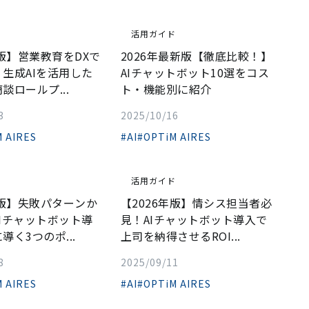
ド
活用ガイド
年版】営業教育をDXで
2026年最新版【徹底比較！】
生成AIを活用した
AIチャットボット10選をコス
談ロールプ...
ト・機能別に紹介
3
2025/10/16
 AIRES
#AI
#OPTiM AIRES
ド
活用ガイド
年版】失敗パターンか
【2026年版】情シス担当者必
Iチャットボット導
見！AIチャットボット導入で
導く3つのポ...
上司を納得させるROI...
8
2025/09/11
 AIRES
#AI
#OPTiM AIRES