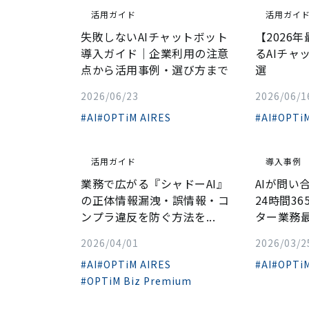
活用ガイド
活用ガイ
失敗しないAIチャットボット
【2026
導入ガイド｜企業利用の注意
るAIチャ
点から活用事例・選び方まで
選
2026/06/23
2026/06/1
#AI
#OPTiM AIRES
#AI
#OPTiM
活用ガイド
導入事例
業務で広がる『シャドーAI』
AIが問い
の正体――情報漏洩・誤情報・コ
24時間3
ンプラ違反を防ぐ方法を...
ター業務
2026/04/01
2026/03/2
#AI
#OPTiM AIRES
#AI
#OPTiM
#OPTiM Biz Premium