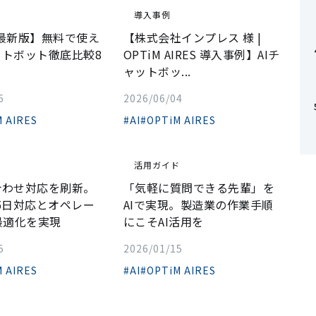
ド
導入事例
年最新版】無料で使え
【株式会社インプレス 様 |
ットボット徹底比較8
OPTiM AIRES 導入事例】AIチ
ャットボッ...
6
2026/06/04
 AIRES
#AI
#OPTiM AIRES
活用ガイド
合わせ対応を刷新。
「気軽に質問できる先輩」を
65日対応とオペレー
AIで実現。製造業の作業手順
最適化を実現
にこそAI活用を
5
2026/01/15
 AIRES
#AI
#OPTiM AIRES