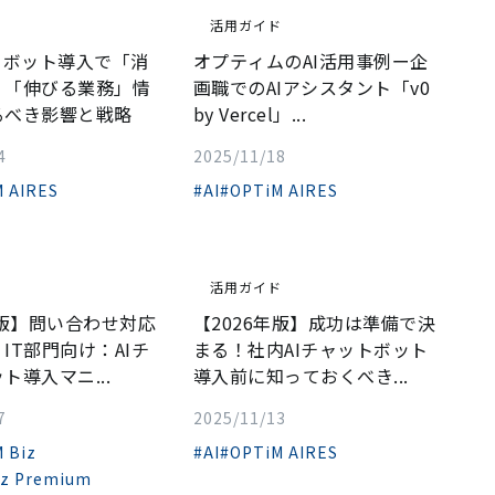
ド
活用ガイド
トボット導入で「消
オプティムのAI活用事例ー企
」「伸びる業務」情
画職でのAIアシスタント「v0
るべき影響と戦略
by Vercel」...
4
2025/11/18
 AIRES
#AI
#OPTiM AIRES
ド
活用ガイド
年版】問い合わせ対応
【2026年版】成功は準備で決
IT部門向け：AIチ
まる！社内AIチャットボット
ト導入マニ...
導入前に知っておくべき...
7
2025/11/13
 Biz
#AI
#OPTiM AIRES
iz Premium