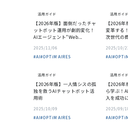
活用ガイド
活用ガイ
【2026年版】面倒だったチャ
【2026
ットボット運用が劇的変化！
変革する！
AIエージェント“Web...
次世代の商
2025/11/06
2025/10/2
#AI
#OPTiM AIRES
#AI
#OPTiM
活用ガイド
活用ガイ
【2026年版】一人情シスの孤
【2026
独を救うAIチャットボット活
ら学ぶ！A
用術
入を成功に
2025/10/09
2025/09/1
#AI
#OPTiM AIRES
#AI
#OPTiM