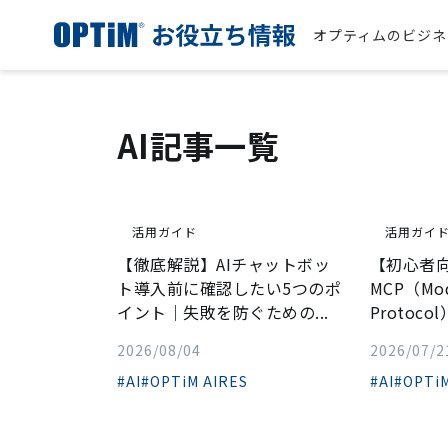
オプティムのビジネ
AI記事一覧
活用ガイド
活用ガイ
【徹底解説】AIチャットボッ
【初心者
ト導入前に確認したい5つのポ
MCP（Mod
イント｜失敗を防ぐための...
Protocol）
2026/08/04
2026/07/2
#AI
#OPTiM AIRES
#AI
#OPTiM