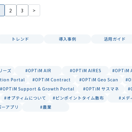
1
2
3
>
トレンド
導入事例
活用ガイド
シリーズ
#OPTiM AIR
#OPTiM AIRES
#OPTiM
tion Portal
#OPTiM Contract
#OPTiM Geo Scan
#O
#OPTiM Support & Growth Portal
#OPTiM サスマネ
#
#オプティムについて
#ピンポイントタイム散布
#メデ
パーアプリ
#農業