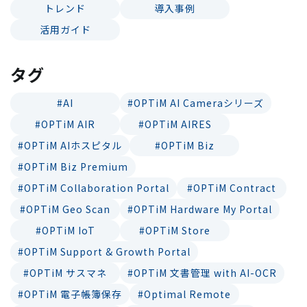
トレンド
導入事例
活用ガイド
タグ
#AI
#OPTiM AI Cameraシリーズ
#OPTiM AIR
#OPTiM AIRES
#OPTiM AIホスピタル
#OPTiM Biz
#OPTiM Biz Premium
#OPTiM Collaboration Portal
#OPTiM Contract
#OPTiM Geo Scan
#OPTiM Hardware My Portal
#OPTiM IoT
#OPTiM Store
#OPTiM Support & Growth Portal
#OPTiM サスマネ
#OPTiM 文書管理 with AI-OCR
#OPTiM 電子帳簿保存
#Optimal Remote