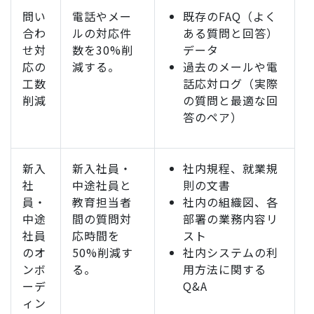
問い
電話やメー
既存のFAQ（よく
合わ
ルの対応件
ある質問と回答）
せ対
数を30%削
データ
応の
減する。
過去のメールや電
工数
話応対ログ（実際
削減
の質問と最適な回
答のペア）
新入
新入社員・
社内規程、就業規
社
中途社員と
則の文書
員・
教育担当者
社内の組織図、各
中途
間の質問対
部署の業務内容リ
社員
応時間を
スト
のオ
50%削減す
社内システムの利
ンボ
る。
用方法に関する
ーデ
Q&A
ィン