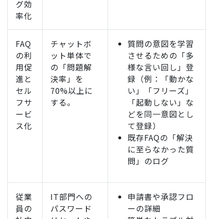
グ効
率化
FAQ
チャットボ
質問の意図を学習
の利
ット単体で
させるための「多
用促
の「問題解
様な言い回し」登
進と
決率」を
録（例：「動かな
セル
70%以上に
い」「フリーズ」
フサ
する。
「起動しない」な
ービ
どを同一意図とし
ス化
て登録）
既存FAQの「解決
に至らなかった質
問」のログ
従業
IT部門への
申請書や承認フロ
員の
パスワード
ーの詳細