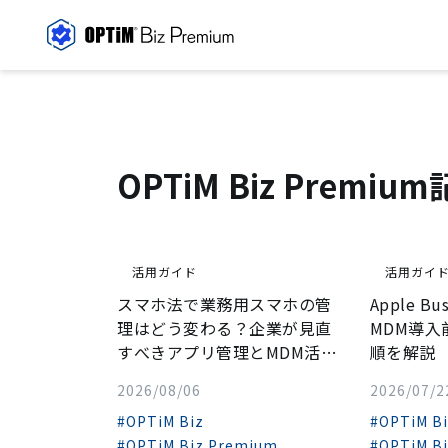
OPTiM Biz Premi
活用ガイド
活用ガイ
スマホ法で業務用スマホの管
Apple B
理はどう変わる？企業が見直
MDM導
すべきアプリ管理とMDM活
順を解説
用...
2026/08/06
2026/07/2
#OPTiM Biz
#OPTiM B
#OPTiM Biz Premium
#OPTiM B