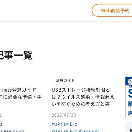
Web商談予約
um記事一覧
ド
活用ガイド
usiness登録ガイド
USBストレージ接続制限と
入前に必要な準備・手
は？ウイルス感染・情報漏え
いを防ぐための考え方と導入
方...
2
2026/07/13
iz
#OPTiM Biz
iz Premium
#OPTiM Biz Premium