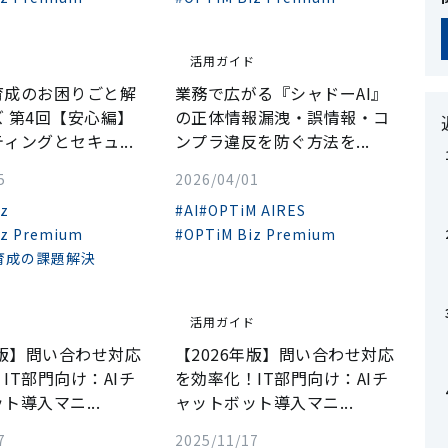
活用ガイド
育成のお困りごと解
業務で広がる『シャドーAI』
 第4回【安心編】
の正体――情報漏洩・誤情報・コ
ィングとセキュ...
ンプラ違反を防ぐ方法を...
5
2026/04/01
iz
#AI
#OPTiM AIRES
iz Premium
#OPTiM Biz Premium
育成の課題解決
ド
活用ガイド
年版】問い合わせ対応
【2026年版】問い合わせ対応
IT部門向け：AIチ
を効率化！IT部門向け：AIチ
ト導入マニ...
ャットボット導入マニ...
7
2025/11/17