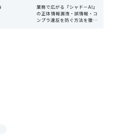
の対策
業務で広がる『シャドーAI』
の正体――情報漏洩・誤情報・コ
ンプラ違反を防ぐ方法を徹底
解説