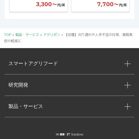
の簡易除草に最適なお手軽プラ
3,300〜
7,700〜
円/反
円/反
ン
TOP
>
製品・サービス
>
アグリポン
>
【収穫】刈り遅れや人手不足の対策、業務負
担の軽減に
スマートアグリフード
研究開発
製品・サービス