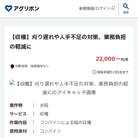
新規登録/ログイン
検索
【収穫】刈り遅れや人手不足の対策、業務負担
の軽減に
22,000〜
円/反
対象地域：地域指定なし
実施希望日20日前まで
農作物
水稲
サービス
収穫
作業内容
コンバインによる稲の収穫
使用資材
コンバイン