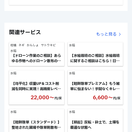
関連サービス
もっと見る
柑橘
ネギ
かんしょ
サトウキビ
水稲
水稲
【ドローン作業のご相談】あら
【水稲栽培のご相談】水稲栽培
ゆる作物へのドローン散布のご
に関するご相談はこちら！日々
相談！ex.産地への防除立上な
の管理や作業のお悩みなど
ど
水稲
水稲
【均平化】収量UP＆コスト削
【畦畔除草プレミアム】もう雑
減を同時に実現！高精度レベラ
草に悩まない！手間なくキレイ
ーで圃場を均平に
な畔を
22,000〜
6,600〜
円/反
円/反
水稲
水稲
【畦畔除草（スタンダード）】
【耕起】反転・砕土で、土壌を
整地された圃場や除草剤散布前
最適な状態へ