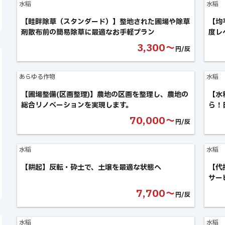
水稲
水稲
【畦畔除草（スタンダード）】整地された圃場や除草
【均
剤散布前の簡易除草に最適なお手軽プラン
度レ
3,300〜
円/反
あらゆる作物
水稲
【圃場整備(区画整理)】農地の区画を整理し、農地の
【水
総合リノベーションを実現します。
ら！
70,000〜
円/反
水稲
水稲
【耕起】反転・砕土で、土壌を最適な状態へ
【代
サー
7,700〜
円/反
水稲
水稲