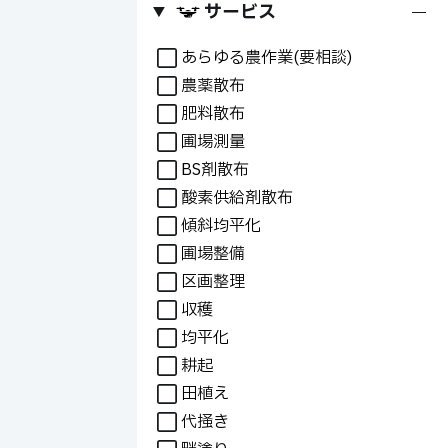
サービス
+
あらゆる農作業(要相談)
農薬散布
肥料散布
圃場測量
BS剤散布
酸素供給剤散布
傾斜均平化
圃場整備
区画整理
収穫
均平化
耕起
田植え
代掻き