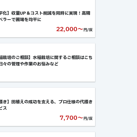
平化】収量UP＆コスト削減を同時に実現！高精
ベラーで圃場を均平に
22,000〜
円/反
稲栽培のご相談】水稲栽培に関するご相談はこち
日々の管理や作業のお悩みなど
掻き】田植えの成功を支える、プロ仕様の代掻き
ビス
7,700〜
円/反