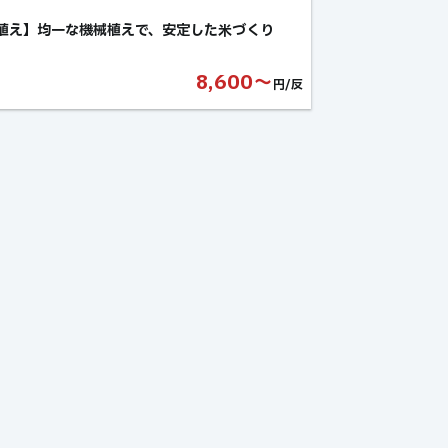
植え】均一な機械植えで、安定した米づくり
8,600〜
円/反