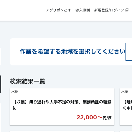
アグリポンとは
導入事例
新規登録/ログイン
作業を希望する
地域を選択してください
検索結果一覧
水稲
水稲
【収穫】刈り遅れや人手不足の対策、業務負担の軽減
【畦
に
くキ
22,000〜
円/反