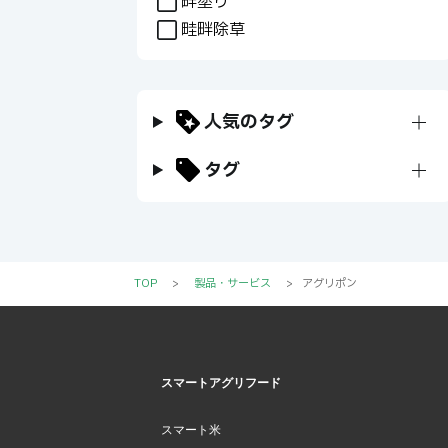
畔塗り
畦畔除草
人気のタグ
+
タグ
+
TOP
>
製品・サービス
>
アグリポン
スマートアグリフード
スマート米