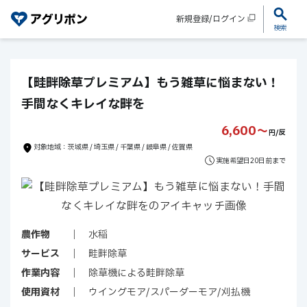
新規登録/ログイン
検索
【畦畔除草プレミアム】もう雑草に悩まない！
手間なくキレイな畔を
6,600〜
円/反
対象地域：茨城県 / 埼玉県 / 千葉県 / 岐阜県 / 佐賀県
実施希望日20日前まで
農作物
水稲
サービス
畦畔除草
作業内容
除草機による畦畔除草
使用資材
ウイングモア/スパーダーモア/刈払機