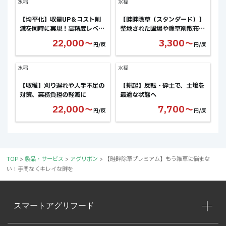
水稲
水稲
【均平化】収量UP＆コスト削
【畦畔除草（スタンダード）】
減を同時に実現！高精度レベラ
整地された圃場や除草剤散布前
ーで圃場を均平に
の簡易除草に最適なお手軽プラ
22,000〜
3,300〜
円/反
円/反
ン
水稲
水稲
【収穫】刈り遅れや人手不足の
【耕起】反転・砕土で、土壌を
対策、業務負担の軽減に
最適な状態へ
22,000〜
7,700〜
円/反
円/反
TOP
>
製品・サービス
>
アグリポン
>
【畦畔除草プレミアム】もう雑草に悩まな
い！手間なくキレイな畔を
スマートアグリフード