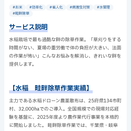
#お米
#効率化
#省人化
#病害虫対策
#水管理
#畦畔除草
サービス説明
水稲栽培で最も過酷な畔の除草作業。「草刈りをする
時間がない、夏場の重労働で体の負担が大きい、法面
の作業が怖い」こんなお悩みを解消し、きれいな畔を
提供します。
【水稲 畦畔除草作業実績】
主力である水稲ドローン農薬散布は、25府県134市町
村、32,000haでのご導入。全国規模での現場対応経
験を基盤に、2025年度より農作業代行事業を本格的
に開始しました。 畦畔除草作業では、千葉県・岐阜