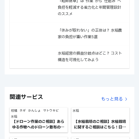
「畦畔除草」は“作業”から“仕組み”へ ──
負担を軽減する省力化と年間管理設計
のススメ
「休みが取れない」の正体は？ 水稲農
家の負担が重い作業5選
水稲経営の損益分岐点はどこ？ コスト
構造を可視化してみよう
関連サービス
もっと見る
柑橘
ネギ
かんしょ
サトウキビ
水稲
水稲
【ドローン作業のご相談】あら
【水稲栽培のご相談】水稲栽培
ゆる作物へのドローン散布のご
に関するご相談はこちら！日々
相談！ex.産地への防除立上な
の管理や作業のお悩みなど
ど