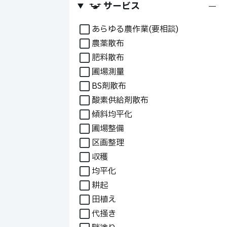
サービス
+
あらゆる農作業(要相談)
農薬散布
肥料散布
圃場測量
BS剤散布
酸素供給剤散布
傾斜均平化
圃場整備
区画整理
収穫
均平化
耕起
田植え
代掻き