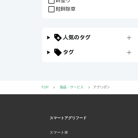
畔塗り
畦畔除草
人気のタグ
+
タグ
+
TOP
>
製品・サービス
>
アグリポン
スマートアグリフード
スマート米