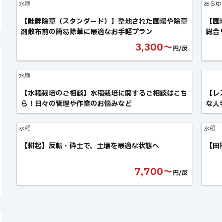
水稲
あらゆ
【畦畔除草（スタンダード）】整地された圃場や除草
【圃
剤散布前の簡易除草に最適なお手軽プラン
総合
3,300〜
円/反
水稲
【水稲栽培のご相談】水稲栽培に関するご相談はこち
【レ
ら！日々の管理や作業のお悩みなど
な人
水稲
水稲
【耕起】反転・砕土で、土壌を最適な状態へ
【田
7,700〜
円/反