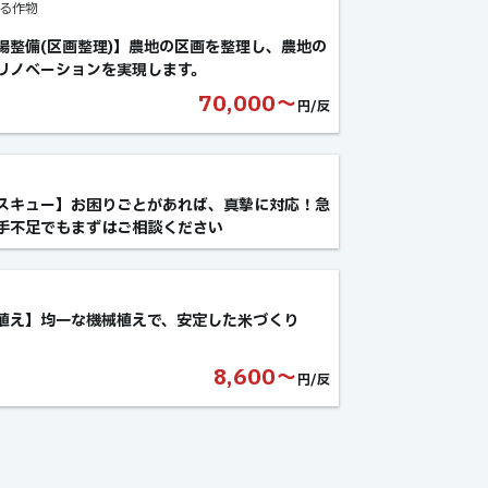
る作物
場整備(区画整理)】農地の区画を整理し、農地の
リノベーションを実現します。
70,000〜
円/反
スキュー】お困りごとがあれば、真摯に対応！急
手不足でもまずはご相談ください
植え】均一な機械植えで、安定した米づくり
8,600〜
円/反