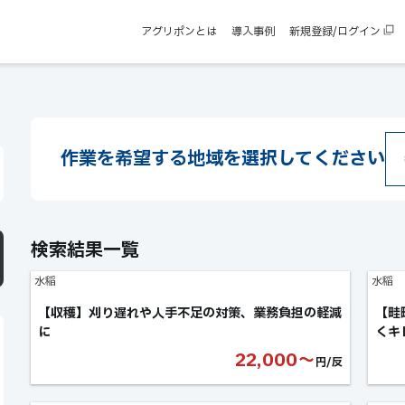
アグリポンとは
導入事例
新規登録/ログイン
作業を希望する
地域を選択してください
検索結果一覧
水稲
水稲
【収穫】刈り遅れや人手不足の対策、業務負担の軽減
【畦
に
くキ
22,000〜
円/反