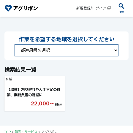
新規登録/ログイン
検索
作業を希望する
地域を選択してください
検索結果一覧
水稲
【収穫】刈り遅れや人手不足の対
策、業務負担の軽減に
22,000〜
円/反
TOP
>
製品・サービス
>
アグリポン