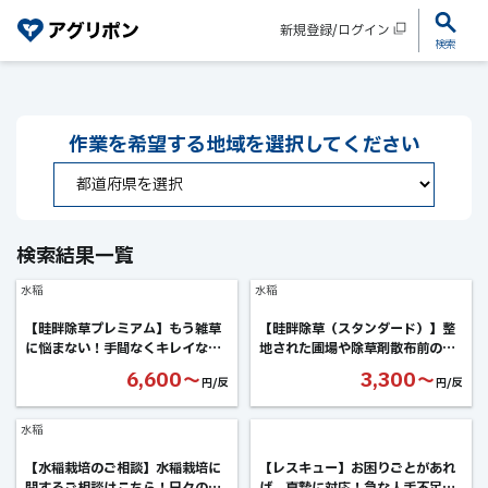
新規登録/ログイン
検索
作業を希望する
地域を選択してください
検索結果一覧
水稲
水稲
【畦畔除草プレミアム】もう雑草
【畦畔除草（スタンダード）】整
に悩まない！手間なくキレイな畔
地された圃場や除草剤散布前の簡
を
易除草に最適なお手軽プラン
6,600〜
3,300〜
円/反
円/反
水稲
【水稲栽培のご相談】水稲栽培に
【レスキュー】お困りごとがあれ
関するご相談はこちら！日々の管
ば、真摯に対応！急な人手不足で