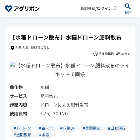
新規登録/ログイン
検索
【水稲ドローン散布】水稲ドローン肥料散布
対象地域：地域指定なし
実施希望日14日前まで
農作物
水稲
サービス
肥料散布
作業内容
ドローンによる肥料散布
使用資材
T25,T30,T70
#ドローン
#省人化
#収量UP
#農薬散布
#自動飛行
#適期散布
#水稲