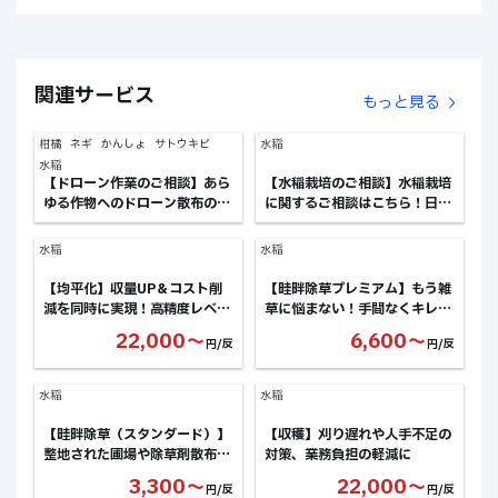
関連サービス
もっと見る
柑橘
ネギ
かんしょ
サトウキビ
水稲
水稲
【ドローン作業のご相談】あら
【水稲栽培のご相談】水稲栽培
ゆる作物へのドローン散布のご
に関するご相談はこちら！日々
相談！ex.産地への防除立上な
の管理や作業のお悩みなど
ど
水稲
水稲
【均平化】収量UP＆コスト削
【畦畔除草プレミアム】もう雑
減を同時に実現！高精度レベラ
草に悩まない！手間なくキレイ
ーで圃場を均平に
な畔を
22,000〜
6,600〜
円/反
円/反
水稲
水稲
【畦畔除草（スタンダード）】
【収穫】刈り遅れや人手不足の
整地された圃場や除草剤散布前
対策、業務負担の軽減に
の簡易除草に最適なお手軽プラ
3,300〜
22,000〜
円/反
円/反
ン