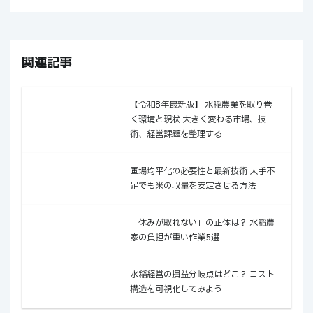
関連記事
【令和8年最新版】 水稲農業を取り巻
く環境と現状 ──大きく変わる市場、技
術、経営課題を整理する
圃場均平化の必要性と最新技術 ──人手不
足でも米の収量を安定させる方法
「休みが取れない」の正体は？ 水稲農
家の負担が重い作業5選
水稲経営の損益分岐点はどこ？ コスト
構造を可視化してみよう