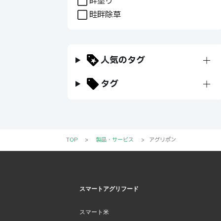
畔塗り
畦畔除草
人気のタグ
+
タグ
+
TOP
>
製品・サービス
>
アグリポン
スマートアグリフード
スマート米