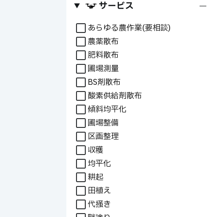
サービス
+
あらゆる農作業(要相談)
農薬散布
肥料散布
圃場測量
BS剤散布
酸素供給剤散布
傾斜均平化
圃場整備
区画整理
収穫
均平化
耕起
田植え
代掻き