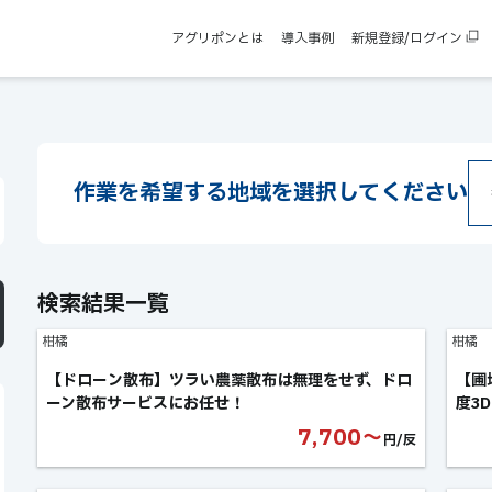
アグリポンとは
導入事例
新規登録/ログイン
作業を希望する
地域を選択してください
検索結果一覧
柑橘
柑橘
【ドローン散布】ツラい農薬散布は無理をせず、ドロ
【圃
ーン散布サービスにお任せ！
度3
7,700〜
円/反