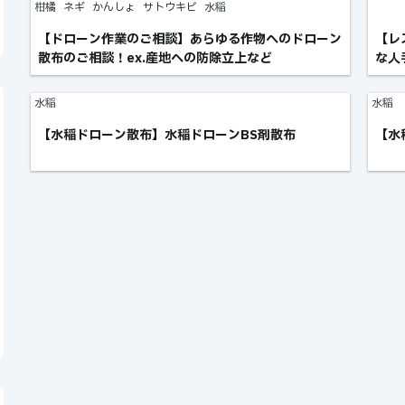
柑橘
ネギ
かんしょ
サトウキビ
水稲
【ドローン作業のご相談】あらゆる作物へのドローン
【レ
散布のご相談！ex.産地への防除立上など
な人
水稲
水稲
【水稲ドローン散布】水稲ドローンBS剤散布
【水