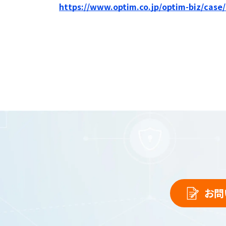
https://www.optim.co.jp/optim-biz/case/
お問