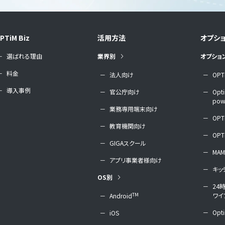
PTiM Biz
活用方法
オプシ
選ばれる理由
業界別
オプショ
料金
法人向け
OPT
導入事例
官公庁向け
Opti
powe
業務専用端末向け
OPTi
教育機関向け
OPTi
GIGAスクール
MAM
アプリ事業者様向け
キッ
OS別
24
ワイ
TM
Android
Opti
iOS