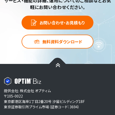
サービス・機能の詳細、運用についてのご相談など
お気
軽にお問い合わせください。
お問い合わせ・お見積もり
無料資料ダウンロード
提供会社: 株式会社 オプティム
〒105-0022
東京都港区海岸1丁目2番20号 汐留ビルディング18F
東京証券取引所プライム市場（証券コード：3694）