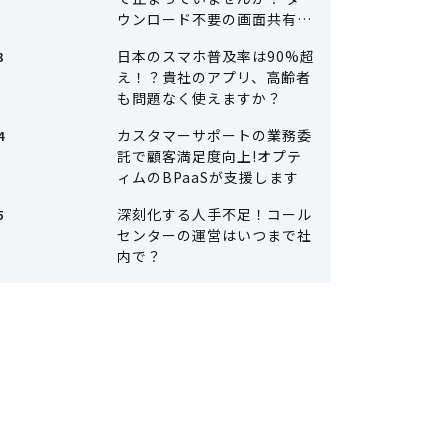
ウンロード不要の画面共有で
カスタマーサポートを楽に
日本のスマホ普及率は90%超
え！？貴社のアプリ、高齢者
も問題なく使えますか？
カスタマーサポートの業務委
託で顧客満足度向上!オプテ
ィムのBPaaSが支援します
深刻化する人手不足！コール
センターの運営はいつまで社
内で？