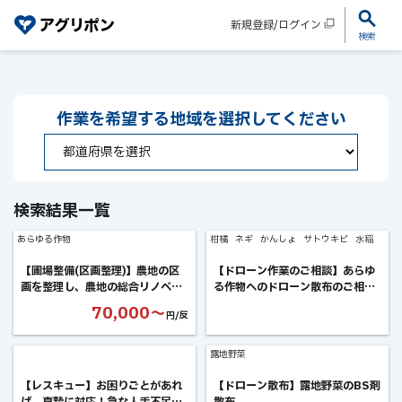
新規登録/ログイン
検索
作業を希望する
地域を選択してください
検索結果一覧
あらゆる作物
柑橘
ネギ
かんしょ
サトウキビ
水稲
【圃場整備(区画整理)】農地の区
【ドローン作業のご相談】あらゆ
画を整理し、農地の総合リノベー
る作物へのドローン散布のご相
ションを実現します。
談！ex.産地への防除立上など
70,000〜
円/反
露地野菜
【レスキュー】お困りごとがあれ
【ドローン散布】露地野菜のBS剤
ば、真摯に対応！急な人手不足で
散布