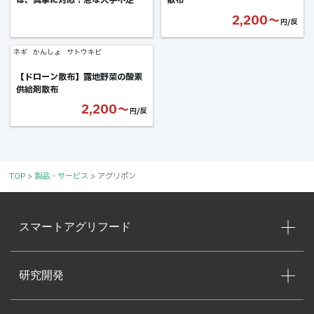
もまずはご相談ください
2,200〜
円/反
ネギ
かんしょ
サトウキビ
【ドローン散布】露地野菜の酸素
供給剤散布
2,200〜
円/反
TOP
>
製品・サービス
>
アグリポン
スマートアグリフード
研究開発