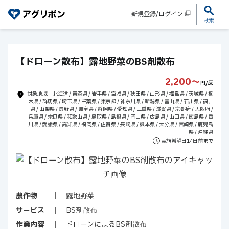
新規登録/ログイン
検索
【ドローン散布】露地野菜のBS剤散布
2,200〜
円/反
対象地域：北海道 / 青森県 / 岩手県 / 宮城県 / 秋田県 / 山形県 / 福島県 / 茨城県 / 栃
木県 / 群馬県 / 埼玉県 / 千葉県 / 東京都 / 神奈川県 / 新潟県 / 富山県 / 石川県 / 福井
県 / 山梨県 / 長野県 / 岐阜県 / 静岡県 / 愛知県 / 三重県 / 滋賀県 / 京都府 / 大阪府 /
兵庫県 / 奈良県 / 和歌山県 / 鳥取県 / 島根県 / 岡山県 / 広島県 / 山口県 / 徳島県 / 香
川県 / 愛媛県 / 高知県 / 福岡県 / 佐賀県 / 長崎県 / 熊本県 / 大分県 / 宮崎県 / 鹿児島
県 / 沖縄県
実施希望日14日前まで
農作物
露地野菜
サービス
BS剤散布
作業内容
ドローンによるBS剤散布