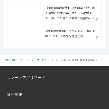
【令和8年最新版】 ネギ農業を取り巻
く環境と現状──周年出荷から新品種ま
で、知っておきたい栽培と経営のこと
ネギ防除の負担、どう見直す？ ──慣行防
除とドローン防除を徹底比較
TOP
>
製品・サービス
>
アグリポン
>
【ドローン散布】露地野菜のBS剤散布
スマートアグリフード
研究開発