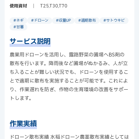
使用資材
T25,T30,T70
#ネギ
#ドローン
#収量UP
#適期散布
#サトウキビ
#甘薯
サービス説明
農業用ドローンを活用し、露路野菜の圃場へBS剤の
散布を行います。降雨後など圃場がぬかるみ、人が立
ち入ることが難しい状況でも、ドローンを使用するこ
とで適期に散布を実施することが可能です。これによ
り、作業遅れを防ぎ、作物の生育環境の改善をサポー
トします。
作業実績
ドローン散布実績 水稲ドローン農薬散布実績としては