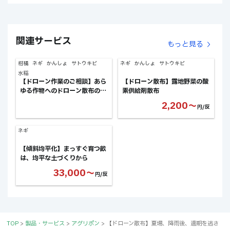
関連サービス
もっと見る
柑橘
ネギ
かんしょ
サトウキビ
ネギ
かんしょ
サトウキビ
水稲
【ドローン作業のご相談】あら
【ドローン散布】露地野菜の酸
ゆる作物へのドローン散布のご
素供給剤散布
相談！ex.産地への防除立上な
2,200〜
円/反
ど
ネギ
【傾斜均平化】まっすぐ育つ畝
は、均平な土づくりから
33,000〜
円/反
TOP
>
製品・サービス
>
アグリポン
>
【ドローン散布】夏場、降雨後、適期を逃さ