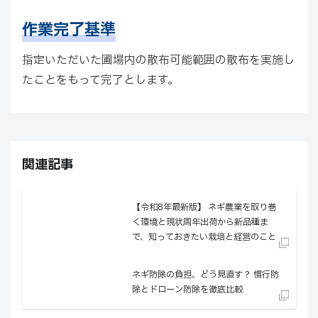
作業完了基準
指定いただいた圃場内の散布可能範囲の散布を実施し
たことをもって完了とします。
関連記事
【令和8年最新版】 ネギ農業を取り巻
く環境と現状──周年出荷から新品種ま
で、知っておきたい栽培と経営のこと
ネギ防除の負担、どう見直す？ ──慣行防
除とドローン防除を徹底比較