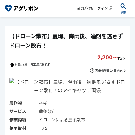
新規登録/ログイン
検索
【ドローン散布】夏場、降雨後、適期を逃さず
ドローン散布！
2,200〜
円/反
対象地域：埼玉県 / 京都府
実施希望日14日前まで
農作物
ネギ
サービス
農薬散布
作業内容
ドローンによる農薬散布
使用資材
T25