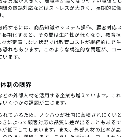
的な負担が大きく、離職率が高くなりやすい職種とし
時間の電話対応などはストレスが大きく、長期的に働
す。
育成するには、商品知識やシステム操作、顧客対応ス
が長期化すると、その間は生産性が低くなり、教育担
人材が定着しない状況では教育コストが継続的に発生
る恐れもあります。このような構造的な問題が、コー
ています。
営体制の限界
などの外部人材を活用する企業も増えています。これ
はいくつかの課題が生じます。
られているため、ノウハウが社内に蓄積されにくいと
つきによって顧客対応の品質に差が出ることもあるで
率が低下してしまいます。また、外部人材の比率が高
トの負担も増加します。こうした状況は、コールセン