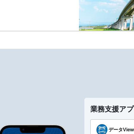
！
業務支援ア
データView