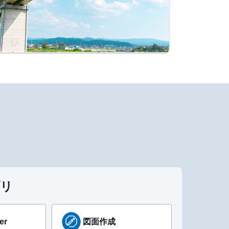
プリ
er
図面作成