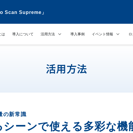
can Supreme」
nとは
導入について
活用方法
導入事例
イベント情報
ロ
活用方法
量の新常識
るシーンで
使える多彩な機