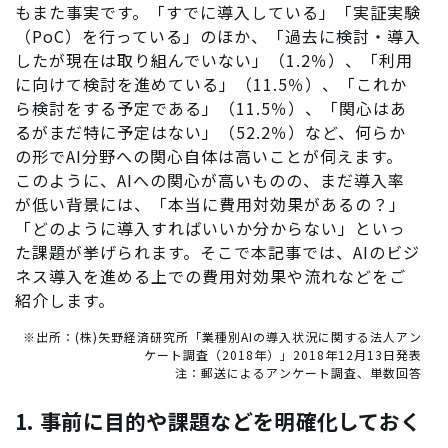
もまた事実です。「すでに導入している」「実証実験
（PoC）を行っている」のほか、「過去に検討・導入
したが現在は取り組んでいない」（1.2％）、「利用
に向けて検討を進めている」（11.5％）、「これか
ら検討をする予定である」（11.5％）、「関心はあ
るがまだ特に予定はない」（52.2％）など、何らか
の形でAI分野への関心自体は高いことが伺えます。
このように、AIへの関心が高いものの、まだ導入率
が低い背景には、「本当に費用対効果があるの？」
「どのように導入すればいいか分からない」といっ
た課題が挙げられます。そこで本記事では、AIのビジ
ネス導入を進める上での費用対効果や流れなどをご
紹介します。
※出所：(株)矢野経済研究所「
業種別AIの導入状況に関する法人アン
ケート調査（2018年）
」2018年12月13日発表
注：郵送によるアンケート調査、単数回答
1. 事前に目的や課題などを明確化しておく