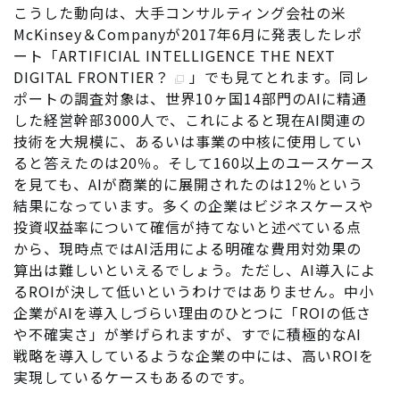
こうした動向は、大手コンサルティング会社の米
McKinsey＆Companyが2017年6月に発表したレポ
ート「
ARTIFICIAL INTELLIGENCE THE NEXT
DIGITAL FRONTIER？
」でも見てとれます。同レ
ポートの調査対象は、世界10ヶ国14部門のAIに精通
した経営幹部3000人で、これによると現在AI関連の
技術を大規模に、あるいは事業の中核に使用してい
ると答えたのは20％。そして160以上のユースケース
を見ても、AIが商業的に展開されたのは12％という
結果になっています。多くの企業はビジネスケースや
投資収益率について確信が持てないと述べている点
から、現時点ではAI活用による明確な費用対効果の
算出は難しいといえるでしょう。ただし、AI導入によ
るROIが決して低いというわけではありません。中小
企業がAIを導入しづらい理由のひとつに「ROIの低さ
や不確実さ」が挙げられますが、すでに積極的なAI
戦略を導入しているような企業の中には、高いROIを
実現しているケースもあるのです。