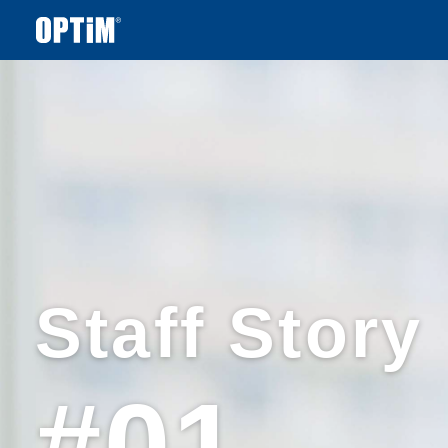
Staff Story
#01