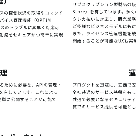
理）
サブスクリプション型製品の販
Store）を有しています。多
スの稼働状況の取得やコマンド
クレカ払いに対応し、販売業
イス管理機能（OPTiM
ど多様なビジネスモデルにも
バイスのトラブルに素早く対応可
また、ライセンス管理機能を
削減をセキュアかつ簡単に実現
開始することが可能なUXも実
管理
運
るために必要な、APIの管理・
プロダクトを迅速に、安価で安全
機能を有しています。これによっ
全社共通のサービス基盤を有し
簡単に公開することが可能で
共通で必要となるセキュリテ
質でのサービス提供を可能と