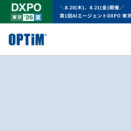
＼8.20(木)、8.21(金)開催／
第1回AIエージェントDXPO 東京