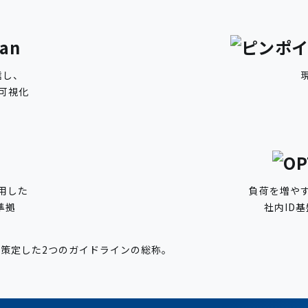
信し、
可視化
用した
負荷を増や
準拠
社内ID
策定した2つのガイドラインの総称。