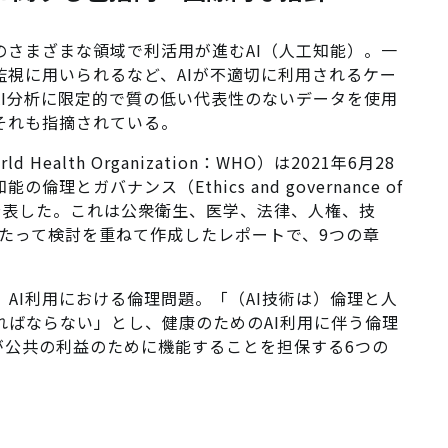
のさまざまな領域で利活用が進むAI（人工知能）。一
視に用いられるなど、AIが不適切に利用されるケー
AI分析に限定的で質の低い代表性のないデータを使用
それも指摘されている。
alth Organization：WHO）は2021年6月28
とガバナンス（Ethics and governance of
health）」を公表した。これは公衆衛生、医学、法律、人権、技
わたって検討を重ねて作成したレポートで、9つの章
AI利用における倫理問題。「（AI技術は）倫理と人
ればならない」とし、健康のためのAI利用に伴う倫理
が公共の利益のために機能することを担保する6つの