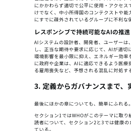
にかかわらず適切で公平に使用・アクセス
けでなく、中小所得国のコンテクストや能
にすでに疎外されているグループに不利な
レスポンシブで持続可能なAIの推進
AIシステムの設計者、開発者、ユーザー
し、正当な期待や要求に応じて、AIが適
環境影響を最小限に抑え、エネルギー効率
に政府や企業は、AIに適応できるよう医療
る雇用喪失など、予想される混乱に対処す
3. 定義からガバナンスまで
最後にほかの章についても、簡単にふれる
セクション1ではWHOがこのテーマに取
読者について、セクション2と3では健康の
ている。