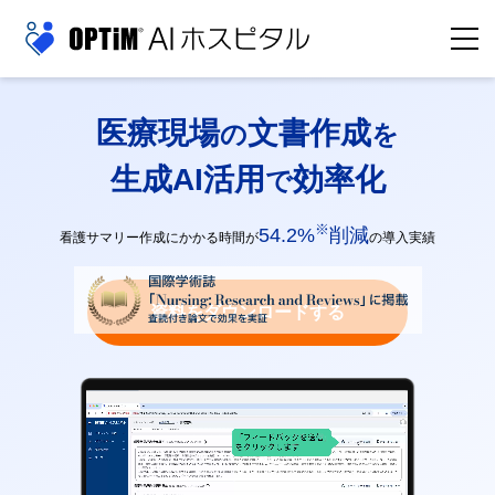
医療現場
文書作成
の
を
生成AI活用
効率化
で
※
54.2%
削減
看護サマリー作成にかかる時間が
の導入実績
資料をダウンロードする