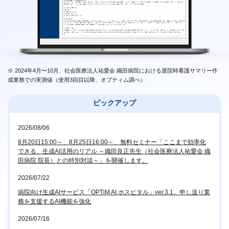
※ 2024年4月〜10月、社会医療法人祐愛会 織田病院における退院時看護サマリー作
成業務での実測値（使用3回目以降、オプティム調べ）
ピックアップ
2026/08/06
8月20日15:00～、8月25日16:00～、無料セミナー「ここまで効率化
できる、生成AI活用のリアル ～織田良正先生（社会医療法人祐愛会 織
田病院 院長）との特別対談～」を開催します。
2026/07/22
病院向け生成AIサービス「OPTiM AI ホスピタル」ver.3.1、申し送り業
務を支援するAI機能を強化
2026/07/16