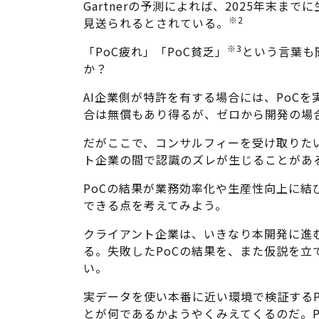
Gartnerの予測によれば、2025年末ま
※2
見送られるとされている。
※3
「PoC疲れ」「PoC貧乏」
という言葉も
か？
AI企業側が特許を有する場合には、PoC
合は無償もあり得るが、ゼロから開発の場
だがここで、コンサルフィーを受け取りたい
ト企業の間で認識のズレが生じることがあ
PoCの結果が業務効率化や生産性向上に
できる点を考えてみよう。
クライアント企業は、いきなり本開発に進
る。失敗したPoCの結果を、また仮説を
い。
実データを使い本番に近い環境で検証するP
とが何であるかようやくみえてくるのだ。P