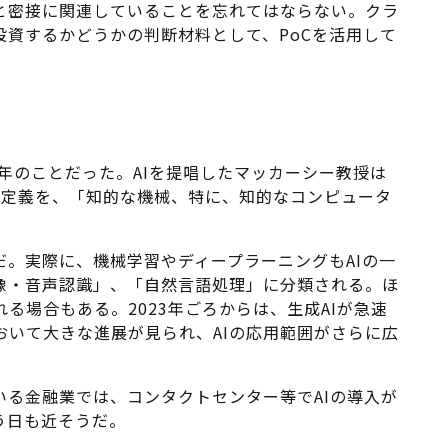
達と密接に関連していることを忘れてはならない。クラ
資するかどうかの判断材料として、PoCを活用して
6年のことだった。AIを提唱したマッカーシー教授は
人工知能）」の定義を、「知的な機械、特に、知的なコンピュータ
だ。実際に、機械学習やディープラーニングもAIの一
画像・音声認識」、「自然言語処理」に分類される。ほ
る場合もある。2023年ごろからは、生成AIが急速
おいて大きな進展が見られ、AIの応用範囲がさらに広
いる金融業では、コンタクトセンター等でAIの導入が
う日も近そうだ。