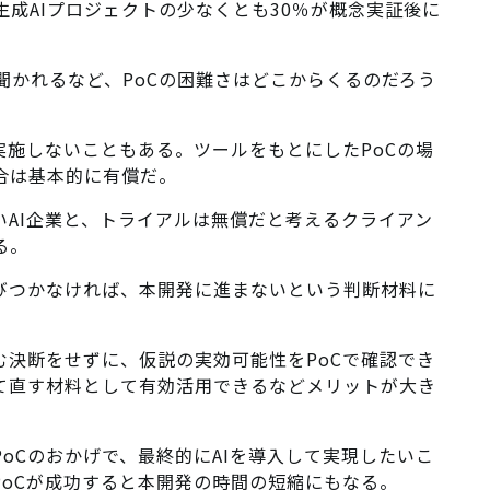
でに生成AIプロジェクトの少なくとも30％が概念実証後に
聞かれるなど、PoCの困難さはどこからくるのだろう
を実施しないこともある。ツールをもとにしたPoCの場
合は基本的に有償だ。
AI企業と、トライアルは無償だと考えるクライアン
る。
結びつかなければ、本開発に進まないという判断材料に
む決断をせずに、仮説の実効可能性をPoCで確認でき
立て直す材料として有効活用できるなどメリットが大き
oCのおかげで、最終的にAIを導入して実現したいこ
oCが成功すると本開発の時間の短縮にもなる。