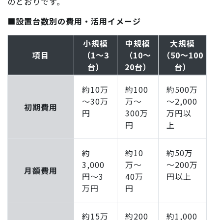
のとおりです。
■設置台数別の費用・活用イメージ
小規模
中規模
大規模
項目
（1～3
（10～
（50～100
台）
20台）
台）
約10万
約100
約500万
～30万
万～
～2,000
初期費用
円
300万
万円以
円
上
約
約10
約50万
3,000
万～
～200万
月額費用
円～3
40万
円以上
万円
円
約15万
約200
約1,000