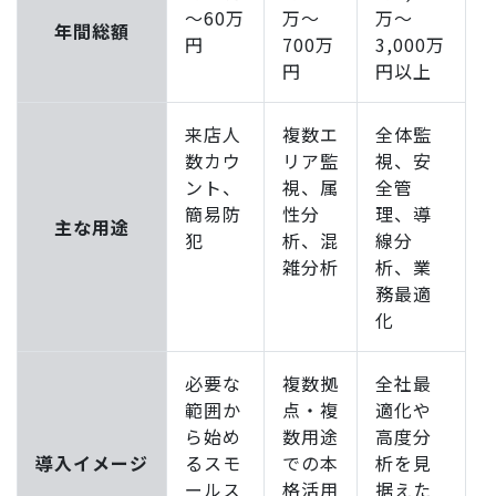
～60万
万～
万～
年間総額
円
700万
3,000万
円
円以上
来店人
複数エ
全体監
数カウ
リア監
視、安
ント、
視、属
全管
簡易防
性分
理、導
主な用途
犯
析、混
線分
雑分析
析、業
務最適
化
必要な
複数拠
全社最
範囲か
点・複
適化や
ら始め
数用途
高度分
導入イメージ
るスモ
での本
析を見
ールス
格活用
据えた