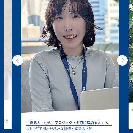
へ。
入社1年で掴
025年入社
構想で終わらせず、現場で使われるサービスをかたち
にする