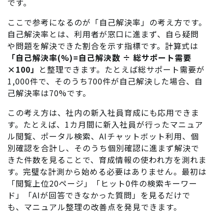
です。
ここで参考になるのが「自己解決率」の考え方です。
自己解決率とは、利用者が窓口に進まず、自ら疑問
や問題を解決できた割合を示す指標です。計算式は
「自己解決率(%)=自己解決数 ÷ 総サポート需要
×100」
と整理できます。たとえば総サポート需要が
1,000件で、そのうち700件が自己解決した場合、自
己解決率は70%です。
この考え方は、社内の新入社員育成にも応用できま
す。たとえば、1カ月間に新入社員が行ったマニュア
ル閲覧、ポータル検索、AIチャットボット利用、個
別確認を合計し、そのうち個別確認に進まず解決で
きた件数を見ることで、育成情報の使われ方を測れま
す。完璧な計測から始める必要はありません。最初は
「閲覧上位20ページ」「ヒット0件の検索キーワー
ド」「AIが回答できなかった質問」を見るだけで
も、マニュアル整理の改善点を発見できます。