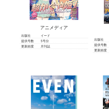
アニメディア
出版社
イード
出版社
提供号数
5号分
提供号数
更新頻度
月刊誌
更新頻度