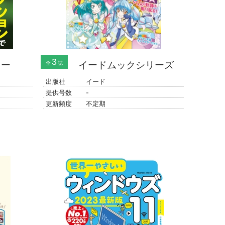
3
ュー
イードムックシリーズ
全
誌
出版社
イード
提供号数
-
更新頻度
不定期