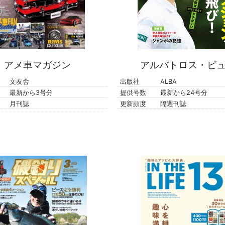
アメ車マガジン
アルバトロス・ビ
文友舎
出版社
ALBA
最新から3号分
提供号数
最新から24号分
月刊誌
更新頻度
隔週刊誌