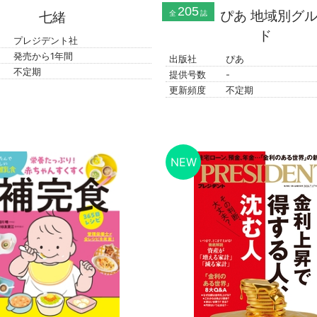
205
ぴあ 地域別グ
七緒
全
誌
ド
プレジデント社
発売から1年間
出版社
ぴあ
不定期
提供号数
-
更新頻度
不定期