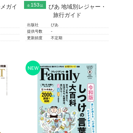
153
ルメガイ
ぴあ 地域別レジャー・
全
誌
旅行ガイド
出版社
ぴあ
提供号数
-
更新頻度
不定期