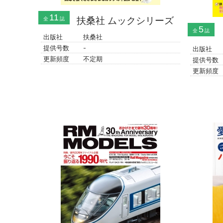
11
扶桑社 ムックシリーズ
全
誌
5
全
誌
出版社
扶桑社
提供号数
-
出版社
更新頻度
不定期
提供号数
更新頻度