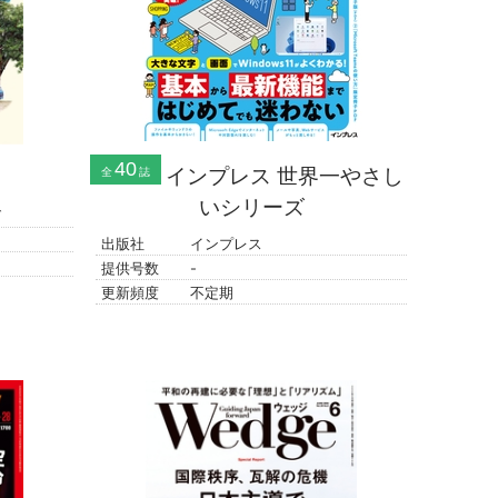
40
インプレス 世界一やさし
全
誌
いシリーズ
グ
出版社
インプレス
提供号数
-
更新頻度
不定期