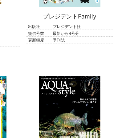
プレジデントFamily
出版社
プレジデント社
提供号数
最新から4号分
更新頻度
季刊誌