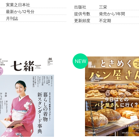
実業之日本社
出版社
三栄
最新から12号分
提供号数
発売から1年間
月刊誌
更新頻度
不定期