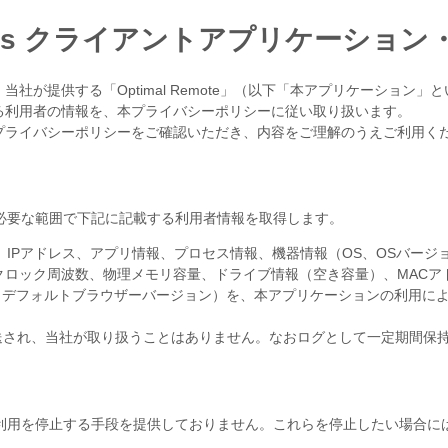
 Windows クライアントアプリケー
社が提供する「Optimal Remote」（以下「本アプリケーション
る利用者の情報を、本プライバシーポリシーに従い取り扱います。
プライバシーポリシーをご確認いただき、内容をご理解のうえご利用く
必要な範囲で下記に記載する利用者情報を取得します。
アドレス、アプリ情報、プロセス情報、機器情報（OS、OSバージョン、OS
クロック周波数、物理メモリ容量、ドライブ情報（空き容量）、MACアド
、デフォルトブラウザーバージョン）を、本アプリケーションの利用に
送され、当社が取り扱うことはありません。なおログとして一定期間保
利用を停止する手段を提供しておりません。これらを停止したい場合に