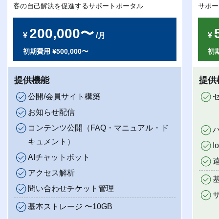
客の自己解決を促進するサポートポータル
サポー
200,000〜
¥
/月
¥
初期費用 ¥500,000〜
初期
提供機能
提供
公開/会員サイト構築
お知らせ配信
コンテンツ公開（FAQ・マニュアル・ド
キュメント）
AIチャットボット
アクセス解析
問い合わせチケット管理
基本ストレージ 〜10GB