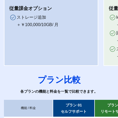
従量課金オプション
従
ストレージ追加
＋￥100,000/10GB/ 月
プラン比較
各プランの機能と料金を一覧で比較できます。
プラン 01
プラン
機能 / 料金
セルフサポート
リモート